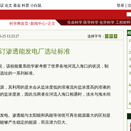
议
论文
基金
科普
小白鼠
登录
| 
生命科学
医学科学
化学科学
工程材料
科学网首页
>
新闻中心
>正文
相
5 13:23:27
选择字号：
小
中
大
1
订渗透能发电厂选址标准
2
3
报说，该校能量系统学家考察了世界各地河流入海口的状况，制
4
选址的一系列标准。
5
6
源，其利用的是水会从盐浓度低的溶液流向盐浓度高的溶液的
7
的盐浓度差，因此当两者在河流入海口相遇时，淡水与海水间
8
发电。渗透能与太阳能和风能等传统可再生能源最大的区别是
能够产生稳定的能源，而且潜力巨大。