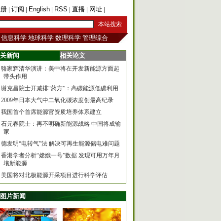
注册
|
订阅
|
English
|
RSS
|
直播
|
网址
|
手机版
信息科学
地球科学
数理科学
管理综合
关新闻
相关论文
骆家辉清华演讲：美中将在开发新能源方面起
带头作用
谢克昌院士开减排“药方”：高碳能源低碳利用
2009年日本大气中二氧化碳浓度创最高纪录
我国首个首席能源官资质培养体系建立
石元春院士：再不明确新能源战略 中国将成输
家
德发明“电转气”法 解决可再生能源储电难问题
香港学者分析“嫦娥一号”数据 发现可用万年月
壤新能源
美国将对北极能源开采项目进行科学评估
图片新闻