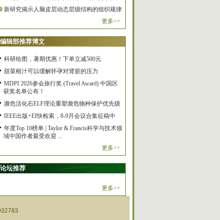
0
新研究揭示人脑皮层动态层级结构的组织规律
更多>>
编辑部推荐博文
科研绘图，暑期优惠！下单立减500元
甜菜根汁可以缓解怀孕对肾脏的压力
MDPI 2026参会旅行奖 (Travel Award) 中国区
获奖名单公布！
濒危活化石ELF理论重塑濒危物种保护优先级
IEEE出版+EI快检索，8-9月会议合集征稿中
年度Top 10榜单 | Taylor & Francis科学与技术领
域中国作者最受欢迎 ...
更多>>
论坛推荐
更多>>
32783