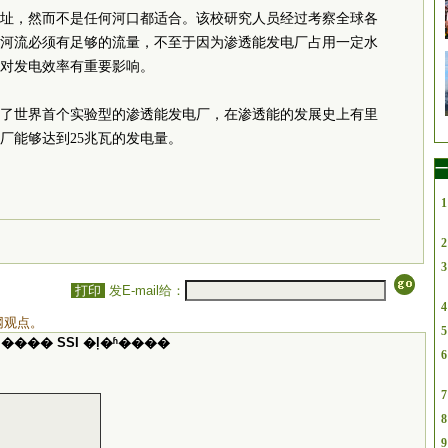
址，然而不是任何河口都适合。该校研究人员经过考察全球各
河流必须有足够的流量，不至于因为渗透能发电厂占用一定水
对发电效率有重要影响。
建立了世界首个实验型的渗透能发电厂，在渗透能的发展史上有里
电厂能够达到25兆瓦的发电量。
一
1
2
3
打印
发E-mail给：
4
网观点。
5
���� SSI �ļ�ʱ����
6
7
8
9