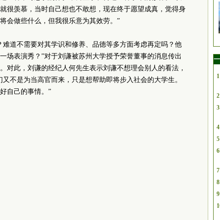
就很羡慕，当时自己想也不敢想，现在终于愿望成真，觉得身
将会做些什么，但我很乐意为其效劳。”
？难道不需要对其学识和修养、品德等多方面考虑再定吗？他
一场表演秀？”对于刘谦被苏州大学授予荣誉董事的消息传出
一
。对此，刘谦的经纪人何先生表示刘谦不想理会别人的看法，
1
们又不是为当高官而来，只是想帮助即将步入社会的大学生。
好自己的事情。”
2
3
4
5
6
7
8
9
1