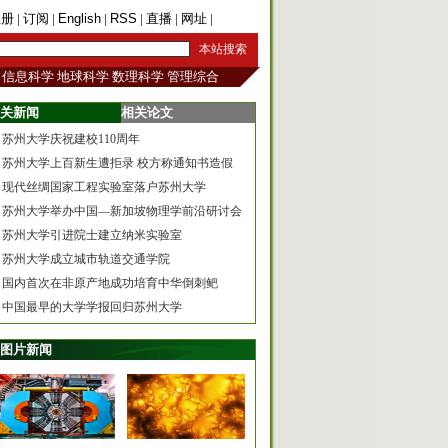
注册
|
订阅
|
English
|
RSS
|
直播
|
网址
|
手机版
信息科学
地球科学
数理科学
管理综合
关新闻
相关论文
苏州大学庆祝建校110周年
苏州大学上百新生遭拒录 校方称通知书造假
现代丝绸国家工程实验室落户苏州大学
苏州大学举办中国—新加坡物理学前沿研讨会
苏州大学引进院士建立纳米实验室
苏州大学成立城市轨道交通学院
国内首次在非原产地成功培育中华倒刺鲃
中国最早的大学学报回归苏州大学
图片新闻