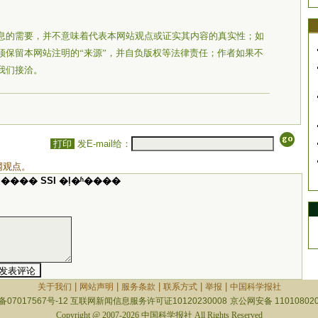
息的需要，并不意味着代表本网站观点或证实其内容的真实性；如
须保留本网站注明的“来源”，并自负版权等法律责任；作者如果不
我们接洽。
打印
发E-mail给：
网观点。
���� SSI �ļ�ʱ����
|
|
|
|
|
关于我们
网站声明
服务条款
联系方式
举报
中国科学报社
备07017567号-12
互联网新闻信息服务许可证10120230008
京公网安备 110108020
Copyright @ 2007-2026 中国科学报社 All Rights Reserved