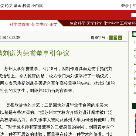
议
论文
基金
科普
小白鼠
登录
| 
生命科学
医学科学
化学科学
工程材料
科学网首页
>
新闻中心
>正文
相
13:22:39
选择字号：
小
中
大
1
2
聘刘谦为荣誉董事引争议
3
4
—苏州大学荣誉董事。5月18日，因制作道具而划伤手指的刘
5
校庆活动上。令人惊讶的是，校方专门为刘谦举行了一场仪式，
6
网友表示质疑刘谦是否适合百年高校董事的头衔。对此刘谦的
7
社会的大学生，刘谦并非为当高官而来。
8
，一是很欣赏他的才艺；二是因为刘谦毕业于台湾的东吴大
以都是有些渊源的。”据苏州大学校方介绍刘谦让魔术被广泛
高校增添活力。而刘谦本人被问及苏州大学为何选择他时，刘
意。”对于魔术师和荣誉董事的二者身份的异同，刘谦表示两个
达一种不可思议的体验，而董事在传达一种学术的修养。“以