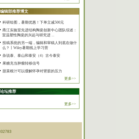
编辑部推荐博文
科研绘图，暑期优惠！下单立减500元
甬江实验室先进结构陶瓷创新中心团队综述：
室温塑性陶瓷的兴起与研究进 ...
投稿系统的另一端，编辑和审稿人到底在做什
么？丨Wiley暑期线上学习营
杂说泰、泰山和泰安（4）古今泰安
果糖充当肿瘤转移信号
甜菜根汁可以缓解怀孕对肾脏的压力
更多>>
论坛推荐
更多>>
32783