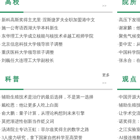
高 校
院 所
>>
·
新科高斯奖得主尤里·涅斯捷罗夫全职加盟港中文
·
高压下发
·
施一公寄语西湖大学本科新生
·
谢家麟：他
·
东华理工大学成立核能与核技术卓越工程师学院
·
聚焦气候变
·
北京信息科技大学领导班子调整
·
姜中宏：从
·
重庆医科大学领导班子调整
·
中国科学院
·
刘巍任大连理工大学副校长
·
张永合：在
更多
科 普
观 点
>>
·
辅助生殖技术是治疗的最后选择，不是第一选择
·
中国开源大
·
戴松恩：他让更多人吃上白面
·
辅助生殖
·
俞大鹏：量子计算，从理论构想到未来引擎
·
让学术交流
·
莫把渐进性创新当作贬义词
·
诺奖得主
·
汤涛院士专访王虹：菲尔兹奖得主的数学之路
·
之江实验
·
3人接力研究，拿下国家自然科学至高荣誉
·
AI接连推