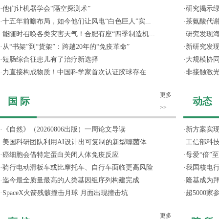
·
他们让机器学会“隔空探测术”
·
研究揭示
·
十五年前瞻布局，如今他们让风电“白色巨人”实...
·
茶氨酸代
·
能随时召唤各类灾害天气！合肥有座“四季制造机...
·
研究发现
·
从“书架”到“货架”：跨越20年的“免疫革命”
·
新研究发现
·
短肠综合征患儿有了治疗新选择
·
大规模协同
·
力直接构成物质！中国科学家首次认证胶球存在
·
非接触激光
更多
国 际
动态
>>
·
《自然》（20260806出版）一周论文导读
·
新方案实
·
美国科研团队利用AI设计出可复制的新型噬菌体
·
工信部科技
·
癌细胞会借特定蛋白关闭人体免疫反应
·
母爱“倍”
·
骑行电动滑板车或比摩托车、自行车面临更高风险
·
我国核电行
·
迄今最全质量最高的人类基因组序列构建完成
·
隆基成为
·
SpaceX火箭残骸撞击月球 月面出现撞击坑
·
超5000
更多