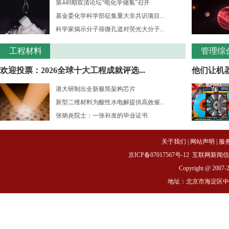
第449期双清论坛“电化学储氢”召开
基金委化学科学部征集重大非共识项目...
科学家揭示分子筛微孔道对荧光大分子...
工程材料
管理综
欢迎投票：2026全球十大工程成就评选...
他们让机
港大研制出全新极简架构芯片
新型二维材料为酸性水电解提供高效催...
张炳炎院士：一张补发的毕业证书
关于我们
|
网站声明
|
服
京ICP备07017567号-12
互联网新闻信息服务
Copyright @ 2007-
地址：北京市海淀区中关村