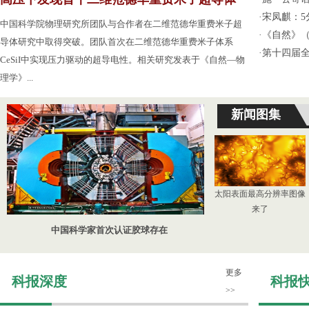
·
宋凤麒：
中国科学院物理研究所团队与合作者在二维范德华重费米子超
·
《自然》（
导体研究中取得突破。团队首次在二维范德华重费米子体系
·
第十四届
CeSiI中实现压力驱动的超导电性。相关研究发表于《自然—物
理学》...
新闻图集
太阳表面最高分辨率图像
来了
中国科学家首次认证胶球存在
更多
科报深度
科报
>>