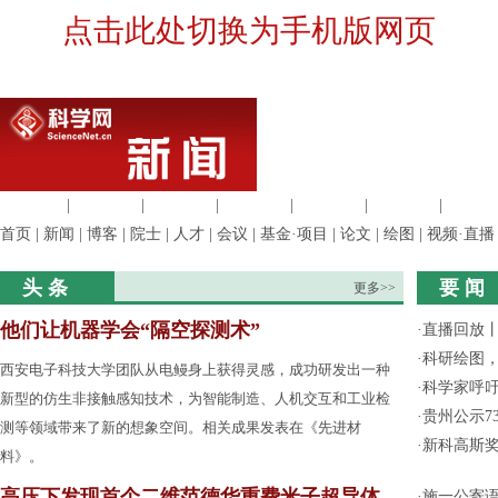
点击此处切换为手机版网页
生命科学
|
医学科学
|
化学科学
|
工程材料
|
信息科学
|
地球科学
|
数理科
首页
|
新闻
|
博客
|
院士
|
人才
|
会议
|
基金·项目
|
论文
|
绘图
|
视频·直播
头 条
要 闻
更多>>
他们让机器学会“隔空探测术”
·
直播回放
·
科研绘图，
西安电子科技大学团队从电鳗身上获得灵感，成功研发出一种
·
科学家呼
新型的仿生非接触感知技术，为智能制造、人机交互和工业检
·
贵州公示7
测等领域带来了新的想象空间。相关成果发表在《先进材
·
新科高斯奖
料》。
高压下发现首个二维范德华重费米子超导体
·
施一公寄