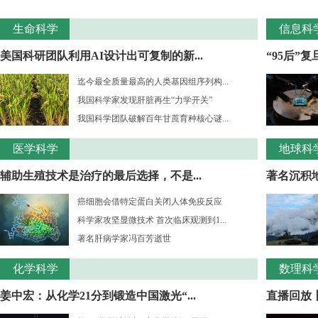
生命科学
信息科
美国科研团队利用AI设计出可复制的新...
“95后”
迄今最全质量最高的人类基因组序列构...
我国科学家发现肝脏再生“力学开关”
我国科学团队破解百年甘蔗育种核心谜...
医学科学
地球科
辅助生殖技术是治疗的最后选择，不是...
著名沉积
癌细胞会借特定蛋白关闭人体免疫反应
科学家攻坚显微技术 首次临床观测到1...
著名肝病学家冯百芳逝世
化学科学
数理科
姜中宏：从化学21分到锻造中国激光“...
直播回放丨