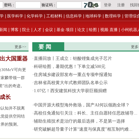
学
|
医学科学
|
化学科学
|
工程材料
|
信息科学
|
地球科学
|
数理科学
|
管理综
新闻
|
博客
|
院士
|
人才
|
会议
|
基金·项目
|
论文
|
绘图
|
视频·直播
|
小柯机器
要 闻
更多>>
更多
”出大国重器
·
直播回放丨王成立：钽酸锂集成光子芯片
·
科研绘图，暑期优惠！下单立减500元
30MeV可向更
·
住房城乡建设部发布一重点专项申报通知
谢家麟带领一群
·
吉林省高校黄大年式教师团队名单公示
搓”出的奇迹。
·
1.07亿！西安建筑科技大学获巨额捐赠
成长
·
中国开源大模型海外救场，国产AI何以领跑全球？
的认知并不脱离
·
高校任免通知引关注：科长、主任自愿转任思政辅导...
视觉提供空间结
·
辅助生殖技术是治疗的最后选择，不是第一选择
世界的预测。
·
研究破解超导量子计算“速度与保真度”相互制约难...