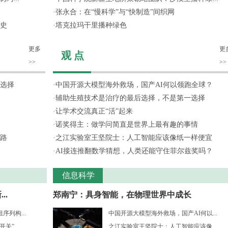
·
张永合：在“慢科学”与“快制造”间织网
史
·
塔克拉玛干里播种绿色
更多
更
观 点
>>
>>
选择
·
中国开源大模型海外救场，国产AI何以领跑全球？
·
辅助生殖技术是治疗的最后选择，不是第一选择
·
让学术交流真正“活”起来
·
诺奖得主：做学问简直是世界上最有趣的事情
路
·
之江实验室王坚院士：人工智能应该像纸一样便宜
·
AI接连推翻数学猜想，人类还能守住菲尔兹奖吗？
信息科学
..
郑南宁：具身智能，在物理世界中成长
列构...
中国开源大模型海外救场，国产AI何以...
开关”
之江实验室王坚院士：人工智能应该像...