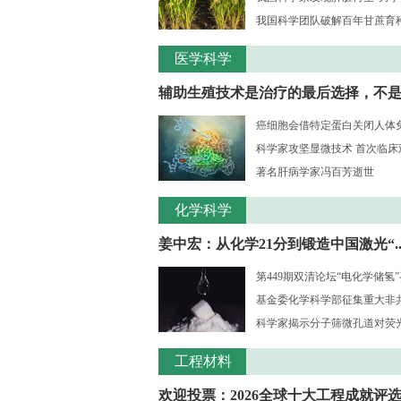
我国科学团队破解百年甘蔗育种核
医学科学
辅助生殖技术是治疗的最后选择，不是..
癌细胞会借特定蛋白关闭人体
科学家攻坚显微技术 首次临床观测
著名肝病学家冯百芳逝世
化学科学
姜中宏：从化学21分到锻造中国激光“..
第449期双清论坛“电化学储氢
基金委化学科学部征集重大非共识
科学家揭示分子筛微孔道对荧光大
工程材料
欢迎投票：2026全球十大工程成就评选.