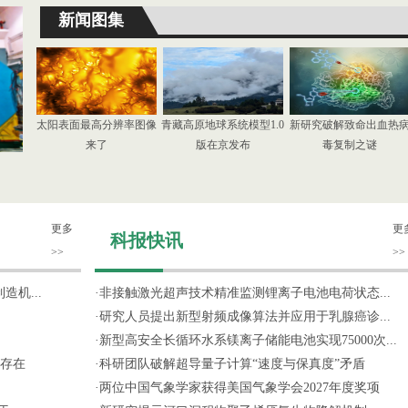
新闻图集
太阳表面最高分辨率图像
青藏高原地球系统模型1.0
新研究破解致命出血热
来了
版在京发布
毒复制之谜
更多
更
科报快讯
>>
>>
机...
·
非接触激光超声技术精准监测锂离子电池电荷状态...
·
研究人员提出新型射频成像算法并应用于乳腺癌诊...
·
新型高安全长循环水系镁离子储能电池实现75000次...
存在
·
科研团队破解超导量子计算“速度与保真度”矛盾
·
两位中国气象学家获得美国气象学会2027年度奖项