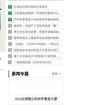
1
王旭任山西中医药大学校长
2
力直接构成物质！中国科学家首次认...
3
2026年度黑龙江省自然科学基金拟资...
4
杨周旺：为国产工业软件锻造一颗“...
5
博士论文存在抄袭，明星学者被高校...
病
6
新研究揭示人脑皮层动态层级结构的...
7
《自然》（20260730出版）一周论文...
8
国际知名学者全职加入宁波东方理工...
9
澳门大学新设5个学院和2个研究院，...
多
10
一周热闻回顾（2026年8月2日）
新闻专题
更多>>
2026京津冀公民科学素质大赛