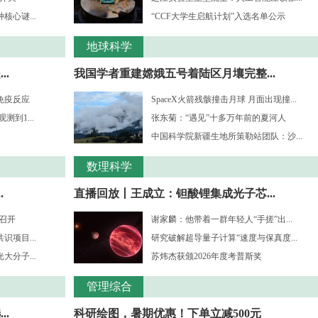
心谜...
“CCF大学生启航计划”入选名单公示
地球科学
.
我国学者重建嫦娥五号着陆区月壤完整...
免疫反应
SpaceX火箭残骸撞击月球 月面出现撞...
到1...
张东菊：“遇见”十多万年前的夏河人
中国科学院新疆生地所策勒站团队：沙...
数理科学
.
直播回放丨王成立：钽酸锂集成光子芯...
”召开
谢家麟：他带着一群年轻人“手搓”出...
项目...
研究破解超导量子计算“速度与保真度...
分子...
苏炜杰获颁2026年度考普斯奖
管理综合
..
科研绘图，暑期优惠！下单立减500元