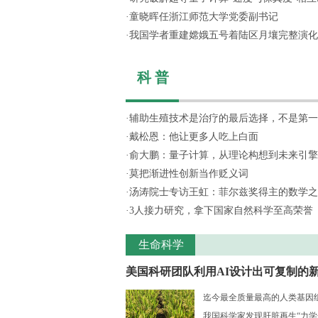
·
童晓晖任浙江师范大学党委副书记
·
我国学者重建嫦娥五号着陆区月壤完整演化
科 普
·
辅助生殖技术是治疗的最后选择，不是第一
·
戴松恩：他让更多人吃上白面
·
俞大鹏：量子计算，从理论构想到未来引擎
·
莫把渐进性创新当作贬义词
·
汤涛院士专访王虹：菲尔兹奖得主的数学之
·
3人接力研究，拿下国家自然科学至高荣誉
生命科学
美国科研团队利用AI设计出可复制的新.
迄今最全质量最高的人类基因组序
我国科学家发现肝脏再生“力学