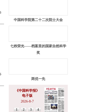
多
中国科学院第二十二次院士大会
七秩荣光——档案里的国家自然科学
奖
多
两优一先
《中国科学报》
电子版
2026-8-7
1
2
3
4