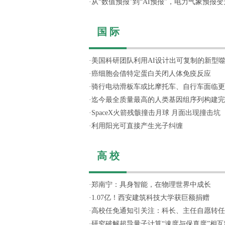
·
从“数值预报”到“AI预报”，电力气象预报变天
国 际
·
美国科研团队利用AI设计出可复制的新型
·
癌细胞会借特定蛋白关闭人体免疫反应
·
骑行电动滑板车或比摩托车、自行车面临更
·
迄今最全质量最高的人类基因组序列构建完
·
SpaceX火箭残骸撞击月球 月面出现撞击坑
·
利用阳光可直接产生光子纠缠
高 校
·
郑南宁：具身智能，在物理世界中成长
·
1.07亿！西安建筑科技大学获巨额捐赠
·
高校任免通知引关注：科长、主任自愿转任思
·
研究破解超导量子计算“速度与保真度”相互制