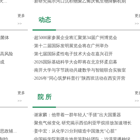
...
·
新研究揭示河口沉积物聚乙烯厌氧生物降解机制
更多
更
动态
>>
>>
噬菌体
·
超5000家参展企业将汇聚第34届广州博览会
·
第十二届国际发明展览会将在广州举办
高风险
·
第七届国际柔性电子技术大会在嘉兴召开
成
·
2026国际基础科学大会即将在北京怀柔启幕
·
南开大学与字节跳动共建数学与智能联合实验室
·
2026年“同心筑梦科普行”陕西班活动在西安开营
更多
更
院 所
>>
>>
·
谢家麟：他带着一群年轻人“手搓”出大国重器
·
聚焦气候变化 研究揭示西伯利亚甲烷排放加速增长
政辅...
·
姜中宏：从化学21分到锻造中国激光“心脏”
约...
·
中国科学院新疆生地所策勒站团队：沙漠里播种绿...