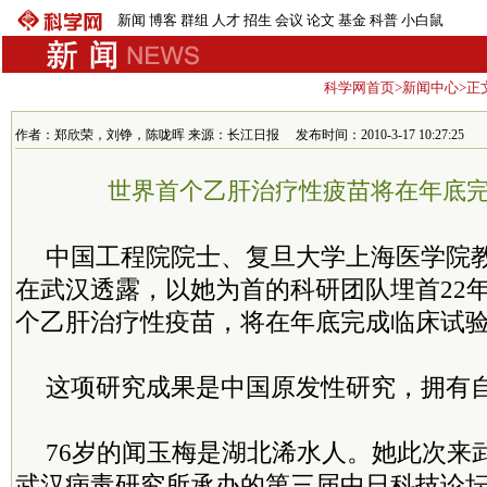
新闻
博客
群组
人才
招生
会议
论文
基金
科普
小白鼠
科学网首页
>
新闻中心
>正
作者：郑欣荣，刘铮，陈咙晖 来源：长江日报 发布时间：2010-3-17 10:27:25
世界首个乙肝治疗性疲苗将在年底
中国工程院院士、复旦大学上海医学院
在武汉透露，以她为首的科研团队埋首22
个乙肝治疗性疫苗，将在年底完成临床试
这项研究成果是中国原发性研究，拥有
76岁的闻玉梅是湖北浠水人。她此次来
武汉病毒研究所承办的第三届中日科技论