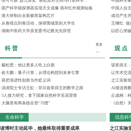
·
张可可获“赵九章奖” 表彰其对空间与行星科学...
·
中国科学
·
国产科学级探测器实现天文成像 填补红外观测短板
·
中国人自主
·
港大研制出全新极简架构芯片
·
成功产生并
·
从卷绩点到卷活动，保研围城里的大学生
·
王继红: 
·
湖南中医药大学原党委书记蔡光先辞世
·
以匠心突
更多
科 普
观 点
>>
·
戴松恩：他让更多人吃上白面
·
诺奖得主
·
俞大鹏：量子计算，从理论构想到未来引擎
·
让学术交流
·
莫把渐进性创新当作贬义词
·
之江实验
·
汤涛院士专访王虹：菲尔兹奖得主的数学之路
·
AI接连推
·
3人接力研究，拿下国家自然科学至高荣誉
·
丘成桐：
·
大脑里有两条线在管“习惯”
·
《自然》关
生命科学
信息科
读博时主动延毕，她最终取得重要成果
之江实验室