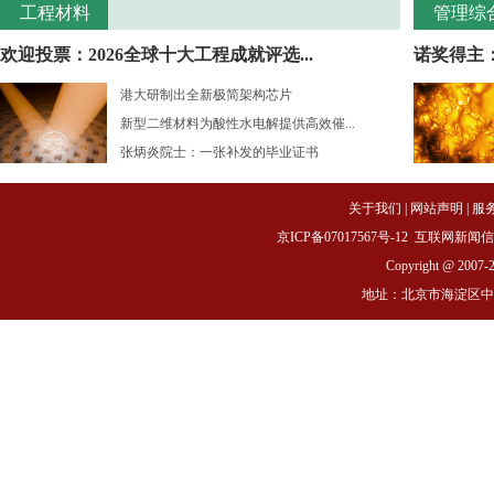
工程材料
管理综
欢迎投票：2026全球十大工程成就评选...
诺奖得主：
港大研制出全新极简架构芯片
新型二维材料为酸性水电解提供高效催...
张炳炎院士：一张补发的毕业证书
关于我们
|
网站声明
|
服
京ICP备07017567号-12
互联网新闻信息服务
Copyright @ 2007-
地址：北京市海淀区中关村