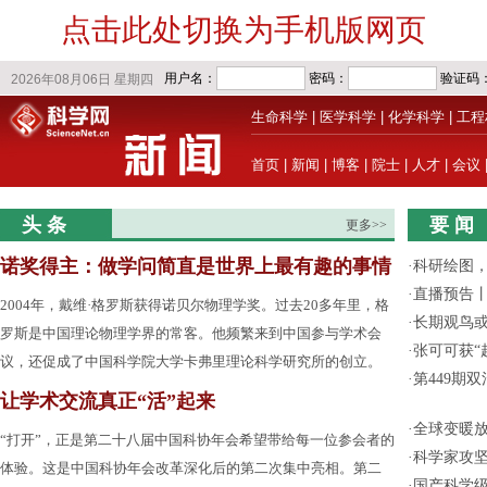
点击此处切换为手机版网页
生命科学
|
医学科学
|
化学科学
|
工程
首页
|
新闻
|
博客
|
院士
|
人才
|
会议
头 条
要 闻
更多>>
诺奖得主：做学问简直是世界上最有趣的事情
·
科研绘图，
·
直播预告
2004年，戴维·格罗斯获得诺贝尔物理学奖。过去20多年里，格
·
长期观鸟
罗斯是中国理论物理学界的常客。他频繁来到中国参与学术会
·
张可可获“
议，还促成了中国科学院大学卡弗里理论科学研究所的创立。
·
第449期
让学术交流真正“活”起来
·
全球变暖放
“打开”，正是第二十八届中国科协年会希望带给每一位参会者的
·
科学家攻坚
体验。这是中国科协年会改革深化后的第二次集中亮相。第二
·
国产科学级