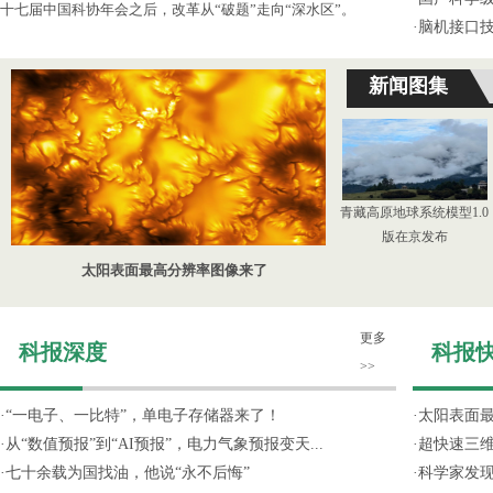
十七届中国科协年会之后，改革从“破题”走向“深水区”。
·
脑机接口技
新闻图集
青藏高原地球系统模型1.0
版在京发布
太阳表面最高分辨率图像来了
更多
科报深度
科报
>>
·
“一电子、一比特”，单电子存储器来了！
·
太阳表面
·
从“数值预报”到“AI预报”，电力气象预报变天...
·
超快速三维
·
七十余载为国找油，他说“永不后悔”
·
科学家发