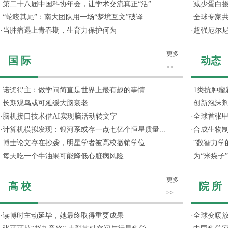
·
第二十八届中国科协年会，让学术交流真正“活”...
·
减少蛋白
·
“蛇咬其尾”：南大团队用一场“梦境互文”破译...
·
全球专家共
·
当肿瘤遇上青春期，生育力保护何为
·
超强厄尔尼
更多
国 际
动态
>>
·
诺奖得主：做学问简直是世界上最有趣的事情
·
1类抗肿瘤
·
长期观鸟或可延缓大脑衰老
·
创新泡沫
·
脑机接口技术借AI实现脑活动转文字
·
全球首张甲
·
计算机模拟发现：银河系或存一点七亿个恒星质量...
·
合成生物制
·
博士论文存在抄袭，明星学者被高校撤销学位
·
“数智力学
·
每天吃一个牛油果可能降低心脏病风险
·
为“米袋子
更多
高 校
院 所
>>
·
读博时主动延毕，她最终取得重要成果
·
全球变暖放