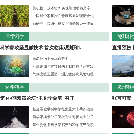
脑机接口技术借AI实现脑活动转文字
中国科学家领衔在青藏高原发现新食虫...
新研究可快速生成胶质瘤毫米级三维病...
医学科学
地球科
科学家攻坚显微技术 首次临床观测到1...
直播预告
著名肝病学家冯百芳逝世
肝癌是如何肺转移的？我国科学家首次...
气候变暖正重塑非洲儿童疟疾风险地理...
化学科学
数理科
第449期双清论坛“电化学储氢”召开
张可可获“
基金委化学科学部征集重大非共识项目...
科学家揭示分子筛微孔道对荧光大分子...
基金委化学科学部召开2026年度三类项...