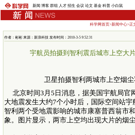
新闻
博客
群组
人才
招生
会议
论文
基金
科普
小白鼠
科学网首页
>
新闻中心
>正
作者：彬彬 来源：新浪科技 发布时间：2010-3-5 9:52:31
宇航员拍摄到智利震后城市上空大
卫星拍摄智利两城市上空烟尘
北京时间3月5日消息，据美国宇航局官网
大地震发生大约7个小时后，国际空间站宇
智利两个受地震影响的城市康塞普西翁市
象。图片显示，两市上空均出现大片的烟