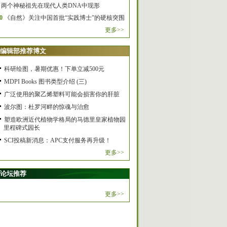
两个神秘祖先在现代人类DNA中现形
0
《自然》关注中国首批“实践博士”的硬核突围
更多>>
编辑部推荐博文
科研绘图，暑期优惠！下单立减500元
MDPI Books 图书类型介绍 (三)
广泛使用的聚乙烯塑料可能会损害你的肝脏
波尔图：杜罗河畔的惊魂与治愈
塑造欧洲近代植物学格局的马德里皇家植物园
里程碑式园长
SCI投稿新消息：APC支付服务再升级！
更多>>
论坛推荐
更多>>