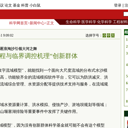
议
论文
基金
科普
小白鼠
登录
| 
生命科学
医学科学
化学科学
工程材料
科学网首页
>
新闻中心
>正文
相
9:09:02
选择字号：
小
中
大
1
2
逐浪淘沙引领大河之舞
3
过程与临界调控机理”创新群体
4
数字流域模型”，就能找到一个面向大尺度流域的分布式水沙模
5
高，功能较齐全的流域模拟软件平台，它可以为防洪减灾、洪
6
流域综合管理、水资源分配等提供技术支持与服务，在流域规
7
8
域水资源量计算、洪水模拟、侵蚀产沙、淤地坝规划等领域；
山堰塞湖排险等重要事件中发挥了关键作用。
流域模型’，因为没有创新群体科学基金就可能不会有这个模型