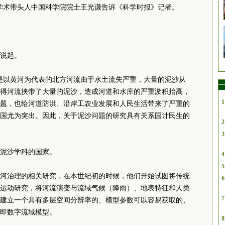
学术带头人中国科学院院士王光谦告诉《科学时报》记者。
说起。
是以黄河为代表的北方河流由于水土流失严重，大量的泥沙从
一
得河流挟带了大量的泥沙，造成河道和水库的严重淤积抬高，
1
题，也给河道防洪、沿岸工农业发展和人民生活带来了严重的
国尤为突出。因此，关于泥沙问题的研究具有关系国计民生的
2
3
泥沙学科的国家。
4
5
河治理的相关研究，在本世纪初的时候，他们开始试图将传统
6
运动研究，将河流演变与流域气候（降雨）、地表特征和人类
7
建立一个具有多层空间分辨率的、模型参数可以容易获取的、
即数字流域模型。
8