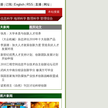
注册
|
订阅
|
English
|
RSS
|
直播
|
网址
|
手机版
信息科学
地球科学
数理科学
管理综合
关新闻
相关论文
张杰：大学本质与创新人才培养
《大众机械》杂志评出2010年十大创新产品
李源潮：加大人才政策创新力度 营造良好人才
发展环境
新世纪优秀人才支持计划、创新团队发展计划
开始申报
2010三维空间信息平台技术自主创新论坛召开
武科大中南分校设创新学分 修满方可毕业
我国首家海洋防腐蚀产业技术创新战略联盟成
立
诺奖得主《自然》刊文讨论科研创新
图片新闻