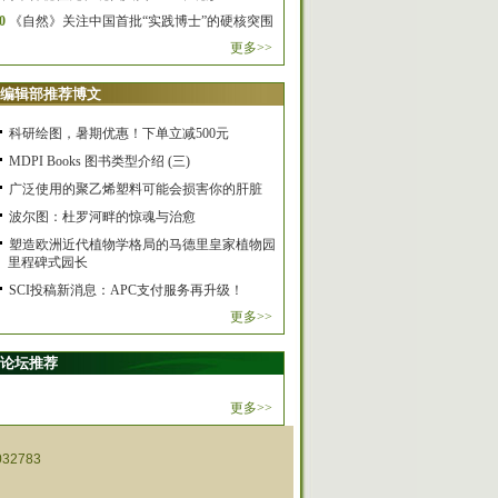
0
《自然》关注中国首批“实践博士”的硬核突围
更多>>
编辑部推荐博文
科研绘图，暑期优惠！下单立减500元
MDPI Books 图书类型介绍 (三)
广泛使用的聚乙烯塑料可能会损害你的肝脏
波尔图：杜罗河畔的惊魂与治愈
塑造欧洲近代植物学格局的马德里皇家植物园
里程碑式园长
SCI投稿新消息：APC支付服务再升级！
更多>>
论坛推荐
更多>>
32783