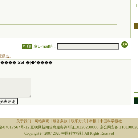
1
打印
发E-mail给：
网观点。
���� SSI �ļ�ʱ����
|
|
|
|
|
关于我们
网站声明
服务条款
联系方式
举报
中国科学报社
备07017567号-12
互联网新闻信息服务许可证10120230008
京公网安备 110108020
Copyright @ 2007-2026 中国科学报社 All Rights Reserved