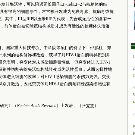
N-糖苷酶活性，可以阻遏延长因子EF-1或EF-2与核糖体的结
Ps具有很高的细胞毒性，常常被开发成为免疫毒素、抗病毒或抗
I型。其中，III型RIP以玉米RIP为代表，先合成无活性的含有一
白，前体蛋白被切除该结构域后才成为有活性的核糖体失活蛋
一
”项目、国家重大科技专项、中科院等项目的资助下，邵鹏柱、郑
一系列的结构修饰和改造，获得了对HIV-1蛋白酶特异识别并
1
研究表明，突变体对未感染细胞毒性低，但突变体进入HIV-1
2
白酶识别并切割去除失活结构域转变成为活性蛋白，从而选择性地
3
突变体进入细胞的效率，对HIV-1感染细胞的杀伤力更强。突变
酶识别并激活，因此突变体对HIV-1蛋白酶耐药株感染细胞也有
4
5
6
研究》（
Nucleic Acids Research
）上发表。（张雯雯）
7
8
9