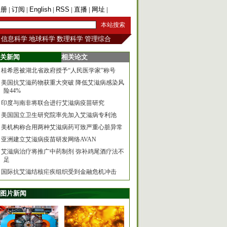
注册
|
订阅
|
English
|
RSS
|
直播
|
网址
|
手机版
信息科学
地球科学
数理科学
管理综合
关新闻
相关论文
桂希恩被湖北省政府授予“人民医学家”称号
美国抗艾滋药物获重大突破 降低艾滋病感染风
险44%
印度与南非将联合进行艾滋病疫苗研究
美国国立卫生研究院率先加入艾滋病专利池
美机构称合用两种艾滋病药可致严重心脏异常
亚洲建立艾滋病疫苗研发网络AVAN
艾滋病治疗将推广中药制剂 弥补鸡尾酒疗法不
足
国际抗艾滋结核疟疾组织受到金融危机冲击
图片新闻