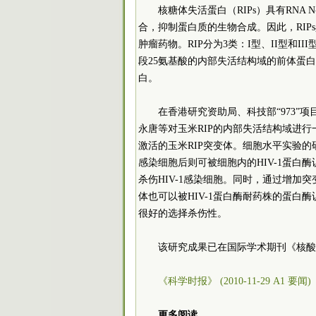
核糖体失活蛋白（RIPs）具有RNA 
合，抑制蛋白质的生物合成。因此，RI
肿瘤药物。RIP分为3类：I型、II型和II
段25氨基酸的内部失活结构域的前体蛋
白。
在香港研究资助局、科技部“973
永唐等对玉米RIP的内部失活结构域进行
激活的玉米RIP突变体。细胞水平实验的
感染细胞后则可被细胞内的HIV-1蛋
杀伤HIV-1感染细胞。同时，通过增加
体也可以被HIV-1蛋白酶耐药株的蛋白
很好的选择杀伤性。
该研究成果已在国际学术期刊《核酸
《科学时报》 (2010-11-29 A1 要闻)
更多阅读