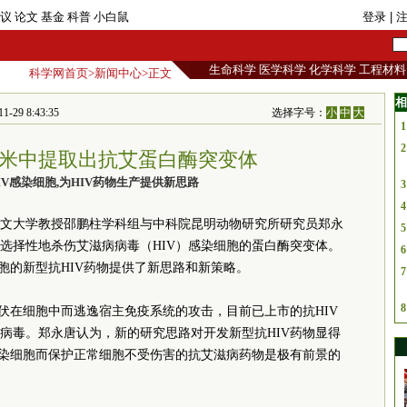
议
论文
基金
科普
小白鼠
登录
| 
生命科学
医学科学
化学科学
工程材料
科学网首页
>
新闻中心
>正文
相
29 8:43:35
选择字号：
小
中
大
1
2
米中提取出抗艾蛋白酶突变体
IV感染细胞,为HIV药物生产提供新思路
3
4
文大学教授邵鹏柱学科组与中科院昆明动物研究所研究员郑永
5
选择性地杀伤艾滋病病毒（HIV）感染细胞的蛋白酶突变体。
6
胞的新型抗HIV药物提供了新思路和新策略。
7
8
潜伏在细胞中而逃逸宿主免疫系统的攻击，目前已上市的抗HIV
病毒。郑永唐认为，新的研究思路对开发新型抗HIV药物显得
感染细胞而保护正常细胞不受伤害的抗艾滋病药物是极有前景的