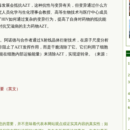
毒发展会抵抗AZT，这种抗性与变异有关，但变异通过什么方
究人员化学与生化理事会教授、高等生物技术与医疗中心成员
了HIV如何通过复杂的变异行为，提高了自身对药物的抵抗能
对抗艾滋病的主力药物AZT。
。阿诺德与合作者通过X射线晶体衍射技术，在原子尺度分析
毒并非阻止了AZT发挥作用，而是干脆清除了它。它们利用了细胞
一
，能在细胞内部运输能量）来清除AZT，实现逆转录。（来源：
1
2
3
要（英文）
4
5
6
7
息的需要，并不意味着代表本网站观点或证实其内容的真实性；如