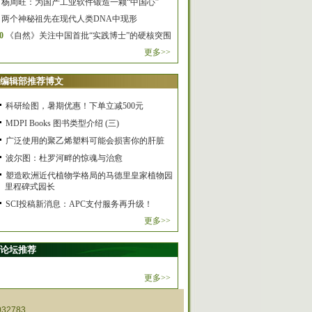
杨周旺：为国产工业软件锻造一颗“中国心”
两个神秘祖先在现代人类DNA中现形
0
《自然》关注中国首批“实践博士”的硬核突围
更多>>
编辑部推荐博文
科研绘图，暑期优惠！下单立减500元
MDPI Books 图书类型介绍 (三)
广泛使用的聚乙烯塑料可能会损害你的肝脏
波尔图：杜罗河畔的惊魂与治愈
塑造欧洲近代植物学格局的马德里皇家植物园
里程碑式园长
SCI投稿新消息：APC支付服务再升级！
更多>>
论坛推荐
更多>>
32783