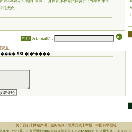
须保留本网站注明的“来源”，并自负版权等法律责任；作者如果不
8
我们接洽。
9
1
打印
发E-mail给：
网观点。
���� SSI �ļ�ʱ����
|
|
|
|
|
关于我们
网站声明
服务条款
联系方式
举报
中国科学报社
备07017567号-12
互联网新闻信息服务许可证10120230008
京公网安备 110108020