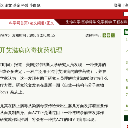
议
论文
基金
科普
小白鼠
登录
| 
生命科学
医学科学
化学科学
工程材料
科学网首页
>
论文频道
>正文
相
》 发布时间：2010-9-23 0:01:55
选择字号：
小
中
大
1
开艾滋病病毒抗药机理
2
3
北京时间）报道，美国拉特格斯大学研究人员发现，一种变异的
4
氮胸苷或齐多夫定，一种广泛用于治疗艾滋病的防护药物），并在
学家认为，这一发现有助于研究人员理解抗艾滋病治疗为什么
5
疗方案。研究论文发表在最新一期《自然—结构与分子生物
6
logy
）杂志上。
7
，尤其在防止病毒从染病母亲传给未出生婴儿方面发挥着重要作
8
A，从而复制自身。而AZT正是通过阻止一种逆转录酶来发挥作
研究就作出推测，将会有一种抗AZT的HIV-1病毒出现。