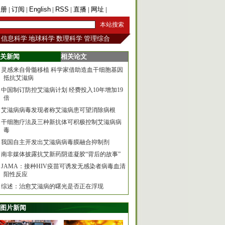
注册
|
订阅
|
English
|
RSS
|
直播
|
网址
|
手机版
信息科学
地球科学
数理科学
管理综合
关新闻
相关论文
灵感来自骨髓移植 科学家借助造血干细胞基因
抵抗艾滋病
中国制订防控艾滋病计划 经费投入10年增加19
倍
艾滋病病毒发现者称艾滋病患可望消除病根
干细胞疗法及三种新抗体可积极控制艾滋病病
毒
我国自主开发出艾滋病病毒膜融合抑制剂
南非媒体披露抗艾新药阴道凝胶“背后的故事”
JAMA：接种HIV疫苗可诱发无感染者病毒血清
阳性反应
综述：治愈艾滋病的曙光是否正在浮现
图片新闻