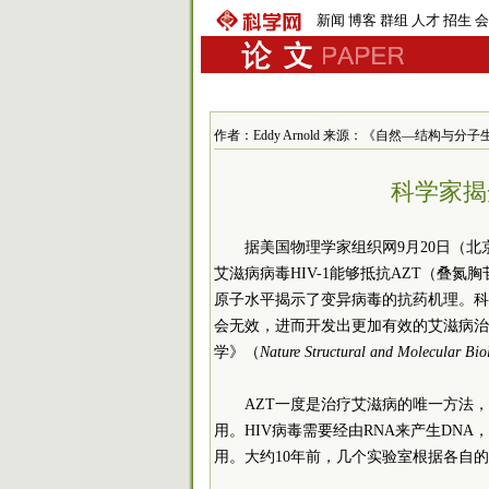
新闻
博客
群组
人才
招生
会
作者：Eddy Arnold 来源：《自然—结构与分子生物学
科学家揭
据美国物理学家组织网9月20日（
艾滋病病毒HIV-1能够抵抗AZT（叠
原子水平揭示了变异病毒的抗药机理。科
会无效，进而开发出更加有效的艾滋病治
学》（
Nature Structural and Molecular Bio
AZT一度是治疗艾滋病的唯一方法
用。HIV病毒需要经由RNA来产生DN
用。大约10年前，几个实验室根据各自的