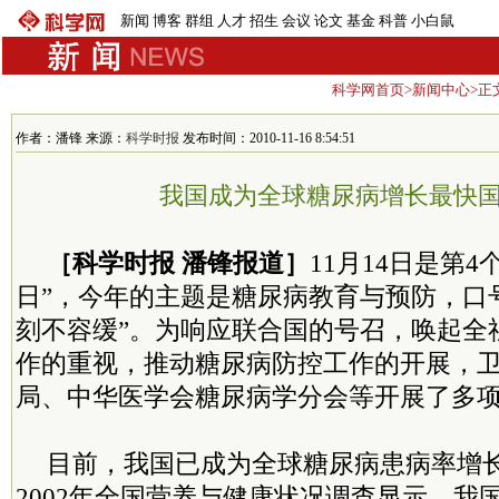
新闻
博客
群组
人才
招生
会议
论文
基金
科普
小白鼠
科学网首页
>
新闻中心
>正
作者：潘锋 来源：
科学时报
发布时间：2010-11-16 8:54:51
我国成为全球糖尿病增长最快
［科学时报 潘锋报道］
11月14日是第
日”，今年的主题是糖尿病教育与预防，口
刻不容缓”。为响应联合国的号召，唤起全
作的重视，推动糖尿病防控工作的开展，
局、中华医学会糖尿病学分会等开展了多
目前，我国已成为全球糖尿病患病率增
2002年全国营养与健康状况调查显示，我