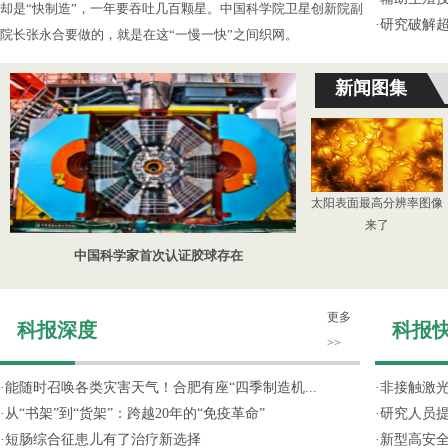
却是“快制造”，一年要吞吐几百颗星。中国科学院卫星创新院副
·
研究破解超
院长张永合要做的，就是在这“一慢一快”之间织网。
新闻图集
太阳表面最高分辨率图像
来了
中国科学家首次认证胶球存在
更多
科报深度
科报
>>
·
能随时召唤各类灾害天气！合肥有座“四季制造机...
·
非接触激光
·
从“书架”到“货架”：跨越20年的“免疫革命”
·
研究人员提
·
短肠综合征患儿有了治疗新选择
·
新型高安全