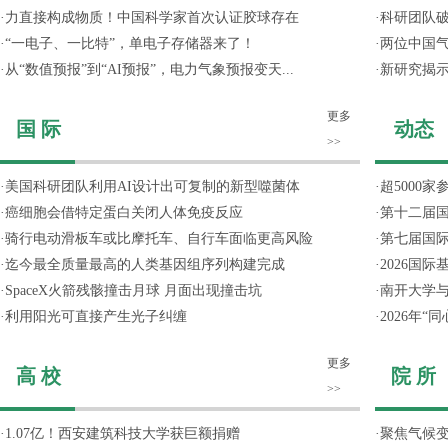
·
力直接构成物质！中国科学家首次认证胶球存在
·
科研团队破
·
“一电子、一比特”，单电子存储器来了！
·
两位中国气
·
从“数值预报”到“AI预报”，电力气象预报变天...
·
新研究揭
更多
国 际
动态
>>
·
美国科研团队利用AI设计出可复制的新型噬菌体
·
超5000
·
癌细胞会借特定蛋白关闭人体免疫反应
·
第十二届
·
骑行电动滑板车或比摩托车、自行车面临更高风险
·
第七届国
·
迄今最全质量最高的人类基因组序列构建完成
·
2026国
·
SpaceX火箭残骸撞击月球 月面出现撞击坑
·
南开大学
·
利用阳光可直接产生光子纠缠
·
2026年
更多
高 校
院 所
>>
·
1.07亿！西安建筑科技大学获巨额捐赠
·
聚焦气候变