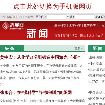
点击此处切换为手机版网页
生命科学
|
医学科学
|
化学科学
|
工程
首页
|
新闻
|
博客
|
院士
|
人才
|
会议
头 条
要 闻
更多>>
姜中宏：从化学21分到锻造中国激光“心脏”
·
直播回放
·
科研绘图，
姜中宏1964年手写的科研手记中，完整记录着激光钕玻璃中各
·
住房城乡
类气体成分的分析结果，见证着我国激光事业早期艰难攻坚的
·
吉林省高
足迹。然而，很多人不会想到，姜中宏曾经化学成绩只有21
·
1.07亿
分。
张永合：在“慢科学”与“快制造”间织网
·
中国开源大
·
高校任免通
空间科学是“慢活儿”，研制一颗卫星往往十年起步；大规模星座
·
辅助生殖