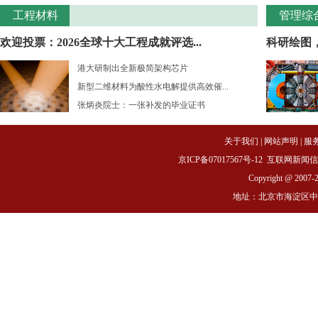
工程材料
管理综
欢迎投票：2026全球十大工程成就评选...
科研绘图
港大研制出全新极简架构芯片
新型二维材料为酸性水电解提供高效催...
张炳炎院士：一张补发的毕业证书
关于我们
|
网站声明
|
服
京ICP备07017567号-12
互联网新闻信息服务
Copyright @ 2007-
地址：北京市海淀区中关村