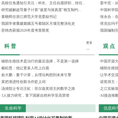
·
高校任免通知引关注：科长、主任自愿辞职，转任...
·
姜中宏：从
·
研究破解超导量子计算“速度与保真度”相互制约...
·
中国科学院
·
童晓晖任浙江师范大学党委副书记
·
张永合：在
·
我国学者重建嫦娥五号着陆区月壤完整演化史
·
塔克拉玛
·
苏炜杰获颁2026年度考普斯奖
·
我国编制完
更多
科 普
观 点
>>
·
辅助生殖技术是治疗的最后选择，不是第一选择
·
中国开源大
·
戴松恩：他让更多人吃上白面
·
辅助生殖
·
俞大鹏：量子计算，从理论构想到未来引擎
·
让学术交流
·
莫把渐进性创新当作贬义词
·
诺奖得主
·
汤涛院士专访王虹：菲尔兹奖得主的数学之路
·
之江实验
·
3人接力研究，拿下国家自然科学至高荣誉
·
AI接连推
生命科学
信息科