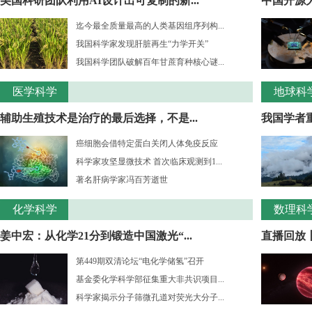
美国科研团队利用AI设计出可复制的新...
中国开源大
迄今最全质量最高的人类基因组序列构...
我国科学家发现肝脏再生“力学开关”
我国科学团队破解百年甘蔗育种核心谜...
医学科学
地球科
辅助生殖技术是治疗的最后选择，不是...
我国学者重
癌细胞会借特定蛋白关闭人体免疫反应
科学家攻坚显微技术 首次临床观测到1...
著名肝病学家冯百芳逝世
化学科学
数理科
姜中宏：从化学21分到锻造中国激光“...
直播回放丨
第449期双清论坛“电化学储氢”召开
基金委化学科学部征集重大非共识项目...
科学家揭示分子筛微孔道对荧光大分子...