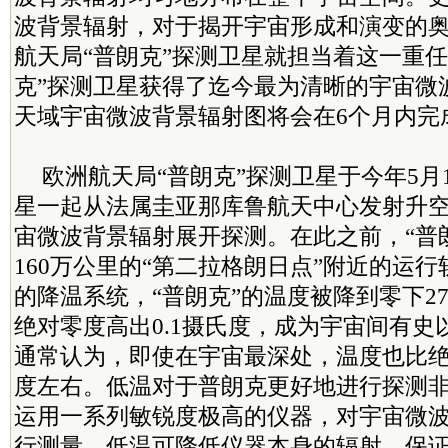
波背景辐射，对于揭开宇宙形成和演变的
航天局“普朗克”探测卫星就担当着这一重任
克”探测卫星获得了迄今最为清晰的宇宙微
天域宇宙微波背景辐射图将会在6个月内完
欧洲航天局“普朗克”探测卫星于今年5月1
星一起从法属圭亚那库鲁航天中心发射升空
宙微波背景辐射展开探测。在此之前，“普
160万公里的“第二拉格朗日点”附近的运
的降温系统，“普朗克”的温度被降到零下27
绝对零度高出0.1摄氏度，成为宇宙间有史
通常认为，即使在宇宙最深处，温度也比绝
度左右。低温对于普朗克更好地进行探测
运用一系列敏锐度极高的仪器，对宇宙微
行测量，低温可降低仪器本身的辐射，保