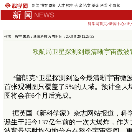
新闻
博客
群组
人才
招生
会议
论文
基金
科普
小白鼠
科学网首页
>
新闻中心
>正
作者：唐宁 来源：新浪科技 发布时间：2009-9-20 12:23:35
欧航局卫星探测到最清晰宇宙微波
“普朗克”卫星探测到迄今最清晰宇宙微
首张观测图只覆盖了5%的天域。预计全天
图将会在6个月后完成。
据英国《新科学家》杂志网站报道，科
诞生于距今137亿年前的一次大爆炸，作为
波背景辐射均匀地分布在整个宇宙空间。