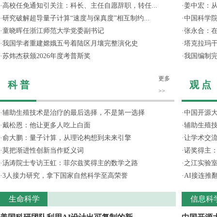
·
高校任免通知引关注：科长、主任自愿辞职，转任...
·
姜中宏：从
·
研究破解超导量子计算“速度与保真度”相互制约...
·
中国科学院
·
童晓晖任浙江师范大学党委副书记
·
张永合：在
·
我国学者重建嫦娥五号着陆区月壤完整演化史
·
塔克拉玛
·
苏炜杰获颁2026年度考普斯奖
·
我国编制完
更多
科 普
观 点
>>
·
辅助生殖技术是治疗的最后选择，不是第一选择
·
中国开源大
·
戴松恩：他让更多人吃上白面
·
辅助生殖
·
俞大鹏：量子计算，从理论构想到未来引擎
·
让学术交流
·
莫把渐进性创新当作贬义词
·
诺奖得主
·
汤涛院士专访王虹：菲尔兹奖得主的数学之路
·
之江实验
·
3人接力研究，拿下国家自然科学至高荣誉
·
AI接连推
生命科学
信息科