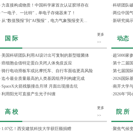
·
力直接构成物质！中国科学家首次认证胶球存在
·
科研团队破
·
“一电子、一比特”，单电子存储器来了！
·
两位中国气
·
从“数值预报”到“AI预报”，电力气象预报变天...
·
新研究揭
更多
国 际
动态
>>
·
美国科研团队利用AI设计出可复制的新型噬菌体
·
超5000
·
癌细胞会借特定蛋白关闭人体免疫反应
·
第十二届
·
骑行电动滑板车或比摩托车、自行车面临更高风险
·
第七届国
·
迄今最全质量最高的人类基因组序列构建完成
·
2026国
·
SpaceX火箭残骸撞击月球 月面出现撞击坑
·
南开大学
·
利用阳光可直接产生光子纠缠
·
2026年
更多
高 校
院 所
>>
·
1.07亿！西安建筑科技大学获巨额捐赠
·
聚焦气候变