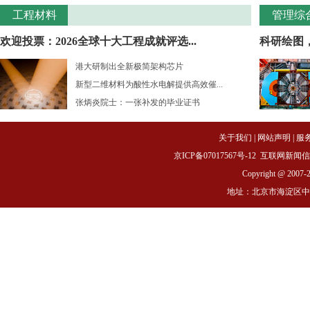
工程材料
管理综
欢迎投票：2026全球十大工程成就评选...
科研绘图
港大研制出全新极简架构芯片
新型二维材料为酸性水电解提供高效催...
张炳炎院士：一张补发的毕业证书
关于我们
|
网站声明
|
服
京ICP备07017567号-12
互联网新闻信息服务
Copyright @ 2007-
地址：北京市海淀区中关村