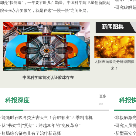
却是“快制造”，一年要吞吐几百颗星。中国科学院卫星创新院副
·
研究破解超
院长张永合要做的，就是在这“一慢一快”之间织网。
新闻图集
太阳表面最高分辨率图像
来了
中国科学家首次认证胶球存在
更多
科报深度
科报
>>
·
能随时召唤各类灾害天气！合肥有座“四季制造机...
·
非接触激光
·
从“书架”到“货架”：跨越20年的“免疫革命”
·
研究人员提
·
短肠综合征患儿有了治疗新选择
·
新型高安全