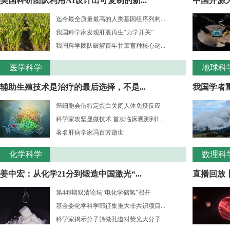
美国科研团队利用AI设计出可复制的新...
中国开源大
迄今最全质量最高的人类基因组序列构...
我国科学家发现肝脏再生“力学开关”
我国科学团队破解百年甘蔗育种核心谜...
医学科学
地球科
辅助生殖技术是治疗的最后选择，不是...
我国学者重
癌细胞会借特定蛋白关闭人体免疫反应
科学家攻坚显微技术 首次临床观测到1...
著名肝病学家冯百芳逝世
化学科学
数理科
姜中宏：从化学21分到锻造中国激光“...
直播回放丨
第449期双清论坛“电化学储氢”召开
基金委化学科学部征集重大非共识项目...
科学家揭示分子筛微孔道对荧光大分子...