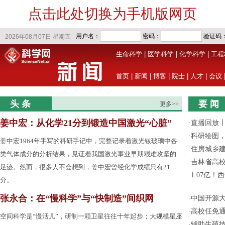
点击此处切换为手机版网页
生命科学
|
医学科学
|
化学科学
|
工程
首页
|
新闻
|
博客
|
院士
|
人才
|
会议
头 条
要 闻
更多>>
姜中宏：从化学21分到锻造中国激光“心脏”
·
直播回放
·
科研绘图，
姜中宏1964年手写的科研手记中，完整记录着激光钕玻璃中各
·
住房城乡
类气体成分的分析结果，见证着我国激光事业早期艰难攻坚的
·
吉林省高
足迹。然而，很多人不会想到，姜中宏曾经化学成绩只有21
·
1.07亿
分。
张永合：在“慢科学”与“快制造”间织网
·
中国开源大
·
高校任免通
空间科学是“慢活儿”，研制一颗卫星往往十年起步；大规模星座
·
辅助生殖