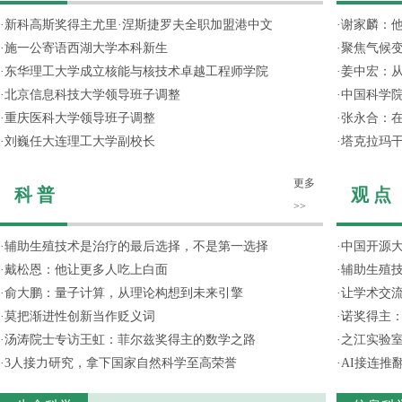
·
新科高斯奖得主尤里·涅斯捷罗夫全职加盟港中文
·
谢家麟：他
·
施一公寄语西湖大学本科新生
·
聚焦气候变
·
东华理工大学成立核能与核技术卓越工程师学院
·
姜中宏：从
·
北京信息科技大学领导班子调整
·
中国科学院
·
重庆医科大学领导班子调整
·
张永合：在
·
刘巍任大连理工大学副校长
·
塔克拉玛
更多
科 普
观 点
>>
·
辅助生殖技术是治疗的最后选择，不是第一选择
·
中国开源大
·
戴松恩：他让更多人吃上白面
·
辅助生殖
·
俞大鹏：量子计算，从理论构想到未来引擎
·
让学术交流
·
莫把渐进性创新当作贬义词
·
诺奖得主
·
汤涛院士专访王虹：菲尔兹奖得主的数学之路
·
之江实验
·
3人接力研究，拿下国家自然科学至高荣誉
·
AI接连推