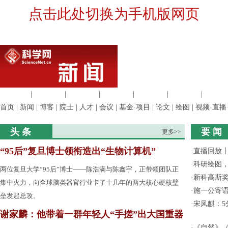
点击此处切换为手机版网页
生命科学
|
医学科学
|
化学科学
|
工程材料
|
信息科学
|
地球科学
|
数理科
首页
|
新闻
|
博客
|
院士
|
人才
|
会议
|
基金·项目
|
论文
|
绘图
|
视频·直播
头 条
要 闻
更多>>
“95后”复旦博士领衔造出“生物计算机”
·
直播回放
·
科研绘图，
两位复旦大学“95后”博士——陈浩满与陈鑫宇，正带领团队正
·
新科高斯奖
集中火力，向全球脑类器官行业卡了十几年的两大核心硬核壁
·
施一公寄
垒发起总攻。
·
宋凤麒：
谢家麟：他带着一群年轻人“手搓”出大国重器
·
《自然》（