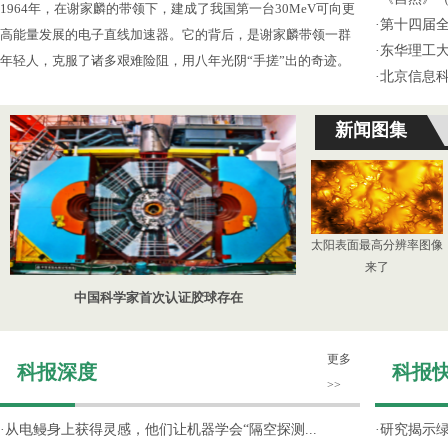
1964年，在谢家麟的带领下，建成了我国第一台30MeV可向更
·
第十四届
高能量发展的电子直线加速器。它的背后，是谢家麟带领一群
·
东华理工
年轻人，克服了诸多艰难险阻，用八年光阴“手搓”出的奇迹。
·
北京信息
新闻图集
太阳表面最高分辨率图像
来了
中国科学家首次认证胶球存在
更多
科报深度
科报
>>
·
从电鳗身上获得灵感，他们让机器学会“隔空探测...
·
研究揭示