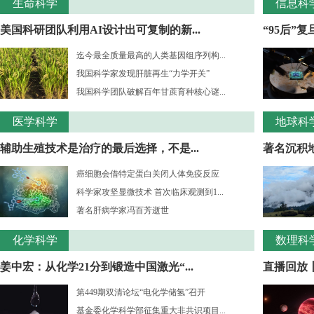
生命科学
信息科
美国科研团队利用AI设计出可复制的新...
“95后”
迄今最全质量最高的人类基因组序列构...
我国科学家发现肝脏再生“力学开关”
我国科学团队破解百年甘蔗育种核心谜...
医学科学
地球科
辅助生殖技术是治疗的最后选择，不是...
著名沉积
癌细胞会借特定蛋白关闭人体免疫反应
科学家攻坚显微技术 首次临床观测到1...
著名肝病学家冯百芳逝世
化学科学
数理科
姜中宏：从化学21分到锻造中国激光“...
直播回放丨
第449期双清论坛“电化学储氢”召开
基金委化学科学部征集重大非共识项目...