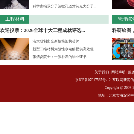
科学家揭示分子筛微孔道对荧光大分子...
工程材料
管理综
欢迎投票：2026全球十大工程成就评选...
科研绘图
港大研制出全新极简架构芯片
新型二维材料为酸性水电解提供高效催...
张炳炎院士：一张补发的毕业证书
关于我们
|
网站声明
|
服
京ICP备07017567号-12
互联网新闻信息服务
Copyright @ 2007-
地址：北京市海淀区中关村