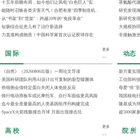
·
十五年前瞻布局，如今他们让风电“白色巨人”实...
·
茶氨酸代
·
能随时召唤各类灾害天气！合肥有座“四季制造机...
·
研究发现
·
从“书架”到“货架”：跨越20年的“免疫革命”
·
新研究发现
·
短肠综合征患儿有了治疗新选择
·
大规模协同
·
力直接构成物质！中国科学家首次认证胶球存在
·
非接触激光
更多
国 际
动态
>>
·
《自然》（20260806出版）一周论文导读
·
新方案实
·
美国科研团队利用AI设计出可复制的新型噬菌体
·
工信部科技
·
癌细胞会借特定蛋白关闭人体免疫反应
·
母爱“倍”
·
骑行电动滑板车或比摩托车、自行车面临更高风险
·
我国核电行
·
迄今最全质量最高的人类基因组序列构建完成
·
隆基成为
·
SpaceX火箭残骸撞击月球 月面出现撞击坑
·
超5000
更多
高 校
院 所
>>