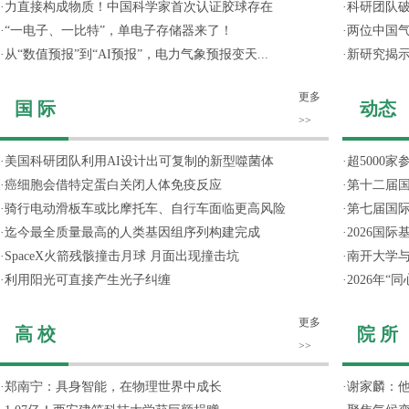
·
力直接构成物质！中国科学家首次认证胶球存在
·
科研团队破
·
“一电子、一比特”，单电子存储器来了！
·
两位中国气
·
从“数值预报”到“AI预报”，电力气象预报变天...
·
新研究揭
更多
国 际
动态
>>
·
美国科研团队利用AI设计出可复制的新型噬菌体
·
超5000
·
癌细胞会借特定蛋白关闭人体免疫反应
·
第十二届
·
骑行电动滑板车或比摩托车、自行车面临更高风险
·
第七届国
·
迄今最全质量最高的人类基因组序列构建完成
·
2026国
·
SpaceX火箭残骸撞击月球 月面出现撞击坑
·
南开大学
·
利用阳光可直接产生光子纠缠
·
2026年
更多
高 校
院 所
>>
·
郑南宁：具身智能，在物理世界中成长
·
谢家麟：他