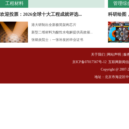
工程材料
管理综
欢迎投票：2026全球十大工程成就评选...
科研绘图
港大研制出全新极简架构芯片
新型二维材料为酸性水电解提供高效催...
张炳炎院士：一张补发的毕业证书
关于我们
|
网站声明
|
服
京ICP备07017567号-12
互联网新闻信息服务
Copyright @ 2007-
地址：北京市海淀区中关村