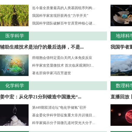
迄今最全质量最高的人类基因组序列构...
我国科学家发现肝脏再生“力学开关”
我国科学团队破解百年甘蔗育种核心谜...
医学科学
地球科
辅助生殖技术是治疗的最后选择，不是...
我国学者重
癌细胞会借特定蛋白关闭人体免疫反应
科学家攻坚显微技术 首次临床观测到1...
著名肝病学家冯百芳逝世
化学科学
数理科
姜中宏：从化学21分到锻造中国激光“...
直播回放丨
第449期双清论坛“电化学储氢”召开
基金委化学科学部征集重大非共识项目...
科学家揭示分子筛微孔道对荧光大分子...