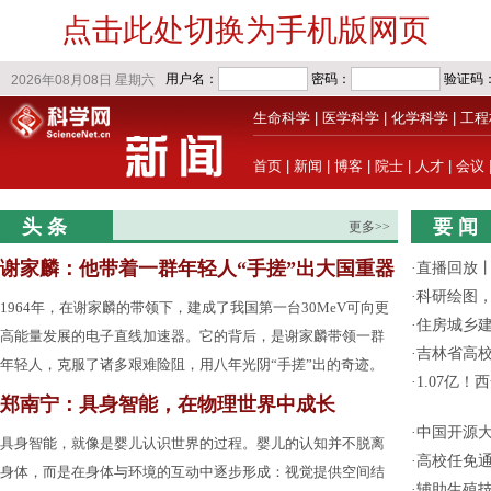
点击此处切换为手机版网页
生命科学
|
医学科学
|
化学科学
|
工程
首页
|
新闻
|
博客
|
院士
|
人才
|
会议
头 条
要 闻
更多>>
谢家麟：他带着一群年轻人“手搓”出大国重器
·
直播回放
·
科研绘图，
1964年，在谢家麟的带领下，建成了我国第一台30MeV可向更
·
住房城乡
高能量发展的电子直线加速器。它的背后，是谢家麟带领一群
·
吉林省高
年轻人，克服了诸多艰难险阻，用八年光阴“手搓”出的奇迹。
·
1.07亿
郑南宁：具身智能，在物理世界中成长
·
中国开源大
具身智能，就像是婴儿认识世界的过程。婴儿的认知并不脱离
·
高校任免通
身体，而是在身体与环境的互动中逐步形成：视觉提供空间结
·
辅助生殖