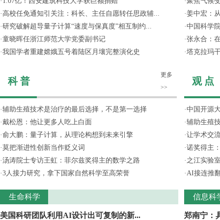
·
1.07亿！西安建筑科技大学获巨额捐赠
·
聚焦气候变
·
高校任免通知引关注：科长、主任自愿转任思政辅...
·
姜中宏：从
·
研究破解超导量子计算“速度与保真度”相互制约...
·
中国科学院
·
童晓晖任浙江师范大学党委副书记
·
张永合：在
·
我国学者重建嫦娥五号着陆区月壤完整演化史
·
塔克拉玛
更多
科 普
观 点
>>
·
辅助生殖技术是治疗的最后选择，不是第一选择
·
中国开源大
·
戴松恩：他让更多人吃上白面
·
辅助生殖
·
俞大鹏：量子计算，从理论构想到未来引擎
·
让学术交流
·
莫把渐进性创新当作贬义词
·
诺奖得主
·
汤涛院士专访王虹：菲尔兹奖得主的数学之路
·
之江实验
·
3人接力研究，拿下国家自然科学至高荣誉
·
AI接连推
生命科学
信息科
美国科研团队利用AI设计出可复制的新...
郑南宁：