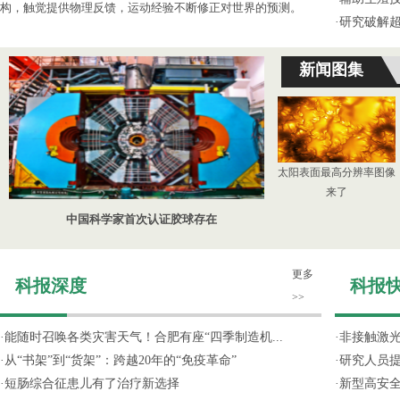
构，触觉提供物理反馈，运动经验不断修正对世界的预测。
·
研究破解超
新闻图集
太阳表面最高分辨率图像
来了
中国科学家首次认证胶球存在
更多
科报深度
科报
>>
·
能随时召唤各类灾害天气！合肥有座“四季制造机...
·
非接触激光
·
从“书架”到“货架”：跨越20年的“免疫革命”
·
研究人员提
·
短肠综合征患儿有了治疗新选择
·
新型高安全