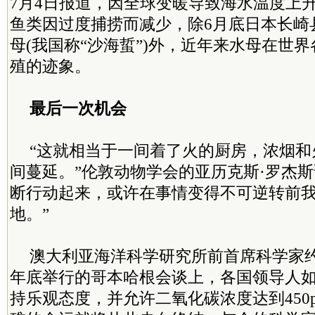
7月4日报道，因全球变暖导致海水温度上
鱼类因过度捕捞而减少，除6月底日本长崎
母(我国称“沙海蜇”)外，近年来水母在世
殖的迹象。
最后一次机会
“这就相当于一间着了火的厨房，浓烟和
间蔓延。”伦敦动物学会的亚历克斯·罗杰斯
断行动起来，或许在事情变得不可逆转前
地。”
澳大利亚海洋科学研究所前首席科学家约
年底举行的哥本哈根会谈上，各国领导人
持乐观态度，并允许二氧化碳浓度达到450