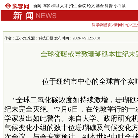
新闻
博客
群组
人才
招生
会议
论文
基金
科普
小白鼠
科学网首页
>
新闻中心
>正
作者：王小龙 来源：科技日报 发布时间：2009-7-9 12:50:38
全球变暖或导致珊瑚礁本世纪末
位于纽约市中心的全球首个实
“全球二氧化碳浓度如持续激增，珊瑚礁
纪末完全灭绝。”7月6日，在伦敦举行的
学家发出如此警告。来自大学、政府研究
气候变化小组的数十位珊瑚礁及气候变化
次会议。与会专家预计，到本世纪中叶全