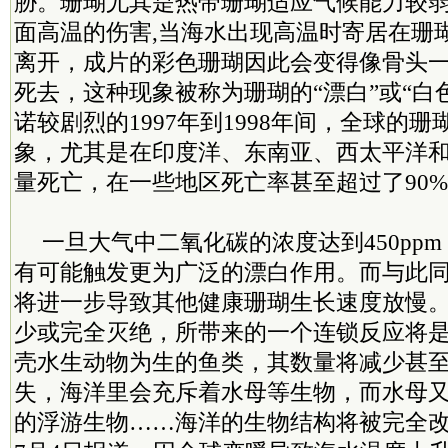
胁。珊瑚尤其是热带珊瑚适应气候能力较
面高温的伤害,当海水出现高温时寄居在珊
离开，成片的彩色珊瑚因此会变得像骨头
死去，这种现象被称为珊瑚的“漂白”或“白
诺较剧烈的1997年到1998年间，全球的
象，尤其是在印度洋、东南亚、西太平洋
量死亡，在一些地区死亡率甚至超过了90
一旦大气中二氧化碳的浓度达到450pp
有可能触发更为广泛的漂白作用。而与此
将进一步导致其他健康珊瑚生长速度放慢
少或完全灭绝，所带来的一个连锁反应将
壳水生动物为生的鱼类，其数量将减少甚
失，海洋里会充斥着水母等生物，而水母
的浮游生物……海洋的生物结构将被完全