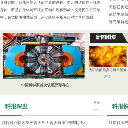
具身智能，就像是婴儿认识世界的过程。婴儿的认知并不脱离
·
高校任免通
身体，而是在身体与环境的互动中逐步形成：视觉提供空间结
·
辅助生殖
构，触觉提供物理反馈，运动经验不断修正对世界的预测。
·
研究破解超
新闻图集
太阳表面最高分辨率图像
来了
中国科学家首次认证胶球存在
更多
科报深度
科报
>>
·
能随时召唤各类灾害天气！合肥有座“四季制造机...
·
非接触激光