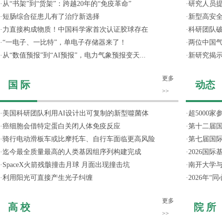
·
从“书架”到“货架”：跨越20年的“免疫革命”
·
研究人员提
·
短肠综合征患儿有了治疗新选择
·
新型高安全
·
力直接构成物质！中国科学家首次认证胶球存在
·
科研团队破
·
“一电子、一比特”，单电子存储器来了！
·
两位中国气
·
从“数值预报”到“AI预报”，电力气象预报变天...
·
新研究揭
更多
国 际
动态
>>
·
美国科研团队利用AI设计出可复制的新型噬菌体
·
超5000
·
癌细胞会借特定蛋白关闭人体免疫反应
·
第十二届
·
骑行电动滑板车或比摩托车、自行车面临更高风险
·
第七届国
·
迄今最全质量最高的人类基因组序列构建完成
·
2026国
·
SpaceX火箭残骸撞击月球 月面出现撞击坑
·
南开大学
·
利用阳光可直接产生光子纠缠
·
2026年
更多
高 校
院 所
>>