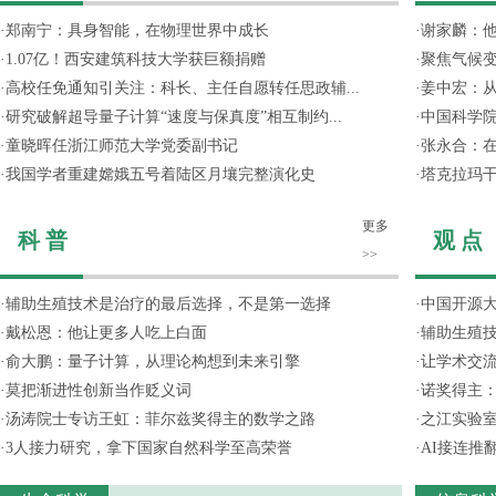
·
郑南宁：具身智能，在物理世界中成长
·
谢家麟：他
·
1.07亿！西安建筑科技大学获巨额捐赠
·
聚焦气候变
·
高校任免通知引关注：科长、主任自愿转任思政辅...
·
姜中宏：从
·
研究破解超导量子计算“速度与保真度”相互制约...
·
中国科学院
·
童晓晖任浙江师范大学党委副书记
·
张永合：在
·
我国学者重建嫦娥五号着陆区月壤完整演化史
·
塔克拉玛
更多
科 普
观 点
>>
·
辅助生殖技术是治疗的最后选择，不是第一选择
·
中国开源大
·
戴松恩：他让更多人吃上白面
·
辅助生殖
·
俞大鹏：量子计算，从理论构想到未来引擎
·
让学术交流
·
莫把渐进性创新当作贬义词
·
诺奖得主
·
汤涛院士专访王虹：菲尔兹奖得主的数学之路
·
之江实验
·
3人接力研究，拿下国家自然科学至高荣誉
·
AI接连推