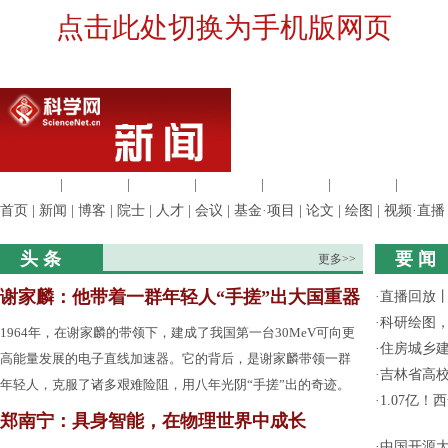
点击此处切换为手机版网页
生命科学
|
医学科学
|
化学科学
|
工程材料
|
信息科学
|
地球科学
|
数理科
首页
|
新闻
|
博客
|
院士
|
人才
|
会议
|
基金·项目
|
论文
|
绘图
|
视频·直播
头 条
要 闻
更多>>
谢家麟：他带着一群年轻人“手搓”出大国重器
·
直播回放
·
科研绘图，
1964年，在谢家麟的带领下，建成了我国第一台30MeV可向更
·
住房城乡
高能量发展的电子直线加速器。它的背后，是谢家麟带领一群
·
吉林省高
年轻人，克服了诸多艰难险阻，用八年光阴“手搓”出的奇迹。
·
1.07亿
郑南宁：具身智能，在物理世界中成长
·
中国开源大