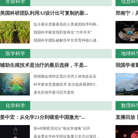
生命科学
信息科
美国科研团队利用AI设计出可复制的新...
郑南宁：
迄今最全质量最高的人类基因组序列构...
我国科学家发现肝脏再生“力学开关”
我国科学团队破解百年甘蔗育种核心谜...
医学科学
地球科
辅助生殖技术是治疗的最后选择，不是...
我国学者重
癌细胞会借特定蛋白关闭人体免疫反应
科学家攻坚显微技术 首次临床观测到1...
著名肝病学家冯百芳逝世
化学科学
数理科
姜中宏：从化学21分到锻造中国激光“...
直播回放丨
第449期双清论坛“电化学储氢”召开
基金委化学科学部征集重大非共识项目...