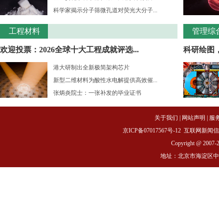
科学家揭示分子筛微孔道对荧光大分子...
工程材料
管理综
欢迎投票：2026全球十大工程成就评选...
科研绘图
港大研制出全新极简架构芯片
新型二维材料为酸性水电解提供高效催...
张炳炎院士：一张补发的毕业证书
关于我们
|
网站声明
|
服
京ICP备07017567号-12
互联网新闻信息服务
Copyright @ 2007-
地址：北京市海淀区中关村