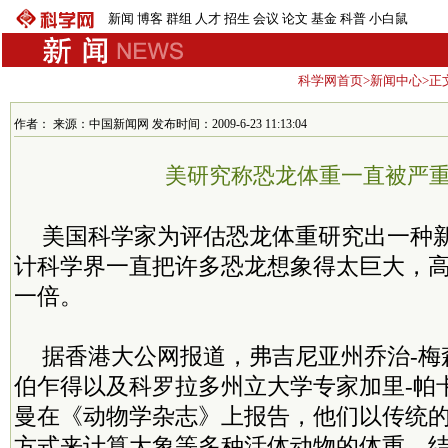
新闻
博客
群组
人才
招生
会议
论文
基金
科普
小白鼠
科学网首页
>
新闻中心
>正
作者： 来源：中国新闻网 发布时间：2009-6-23 11:13:04
美研究称恐龙体重一直被严
美国科学家为评估恐龙体重研究出一种
计科学界一直把许多恐龙想象得太巨大，
一倍。
据香港大公网报道，弗吉尼亚州乔治-梅
伯乍得以及科罗拉多州立大学专家加里-帕
曼在《动物学杂志》上报告，他们以传统
方式来计算大象等多种活体动物的体重，