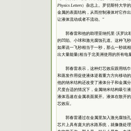
Physics Letters
）杂志上。罗切斯特大学的光学
金属的表面结构，从而控制液体对它作出
让液体流动或者不流动。”
郭春雷和他的助理亚纳托里·沃罗比
的凹陷、小球和激光腐蚀孔道。这种飞秒激光(f
如果说一飞秒相当于一秒，那么一秒就相
出大量能量(相当于北美洲使用的所有电
郭春雷表示，这种灯芯效应跟用纸巾
和蒸发作用促使液体逆着重力方向移动的
他的纳米结构还改变了液体分子和金属分
尺度合适的情况下，金属纳米结构吸引液
液体迅速在金属表面展开。液体在散开的
芯效应。
郭春雷通过在金属里加入激光腐蚀孔
芯片上具有庞大的水路系统，就像微处理