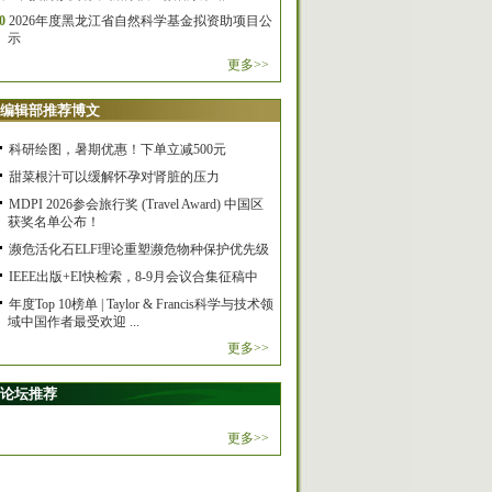
0
2026年度黑龙江省自然科学基金拟资助项目公
示
更多>>
编辑部推荐博文
科研绘图，暑期优惠！下单立减500元
甜菜根汁可以缓解怀孕对肾脏的压力
MDPI 2026参会旅行奖 (Travel Award) 中国区
获奖名单公布！
濒危活化石ELF理论重塑濒危物种保护优先级
IEEE出版+EI快检索，8-9月会议合集征稿中
年度Top 10榜单 | Taylor & Francis科学与技术领
域中国作者最受欢迎 ...
更多>>
论坛推荐
更多>>