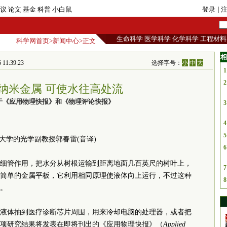
议
论文
基金
科普
小白鼠
登录
| 
生命科学
医学科学
化学科学
工程材料
科学网首页
>
新闻中心
>正文
相
:39:23
选择字号：
小
中
大
1
2
纳米金属 可使水往高处流
于《应用物理快报》和《物理评论快报》
3
4
5
大学的光学副教授郭春雷(音译)
6
细管作用，把水分从树根运输到距离地面几百英尺的树叶上，
7
简单的金属平板，它利用相同原理使液体向上运行，不过这种
8
。
液体抽到医疗诊断芯片周围，用来冷却电脑的处理器，或者把
项研究结果将发表在即将刊出的《应用物理快报》（
Applied