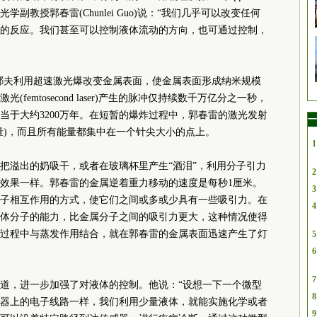
副教授郭春雷(Chunlei Guo)说：“我们几乎可以改变任何
的反应。我们甚至可以控制液体流动的方向，也可通过控制，
耶夫利用超速激光爆改变金属表面，使金属表面形成纳米规模
emtosecond laser)产生的脉冲仅持续数千万亿分之一秒，
当于大约3200万年。在短暂的爆炸过程中，郭春雷的激光发射
一
量)，而且所有能量都集中在一个针尖大小的点上。
1
把溢出的奶吸干，或者在玻璃杯里产生“酒泪”，利用分子引力
2
效果一样。郭春雷的金属逆着重力移动的速度是每秒1厘米。
3
子相互作用的方式，使它们之间或多或少具有一些吸引力。在
4
体分子的能力，比金属分子之间的吸引力更大，这种情况使得
过程中与蒸发作用结合，就在郭春雷的金属表面迅速产生了灯
5
6
7
道，进一步加强了对液体的控制。他说：“设想一下一个微型
8
器上的电子线路一样，我们利用少量液体，就能实施化学或者
9