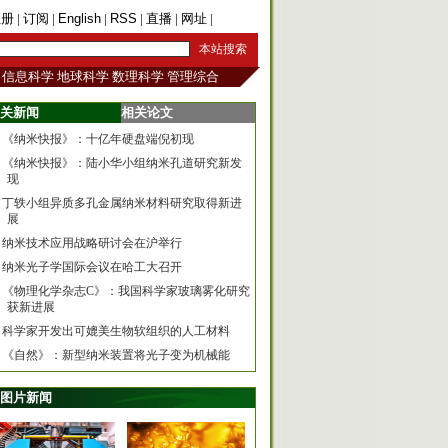
注册
|
订阅
|
English
|
RSS
|
直播
|
网址
|
手机版
信息科学
地球科学
数理科学
管理综合
关新闻
相关论文
《纳米快报》：十亿年硬盘端倪初现
《纳米快报》：陆小华小组纳米孔道研究新发
现
丁轶小组异质多孔金属纳米材料研究取得新进
展
纳米技术应用战略研讨会在沪举行
纳米光子学国际会议在哈工大召开
《物理化学杂志C》：我国科学家玻璃雾化研究
获新进展
科学家开发出可媲美生物软组织的人工材料
《自然》：新型纳米装置将光子变为机械能
图片新闻