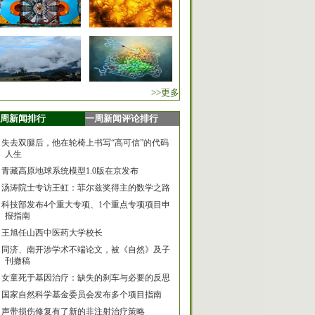
>>更多
周新闻排行
一周新闻评论排行
失去双腿后，他在轮椅上书写“高可信”的代码
人生
青藏高原地球系统模型1.0版在京发布
汤涛院士专访王虹：菲尔兹奖得主的数学之路
科技部发布4个重大专项、1个重点专项项目申
报指南
王旭任山西中医药大学校长
同济、南开涉学术不端论文，被《自然》及子
刊撤稿
女童死于基因治疗：缺失的刹车与必要的反思
国家自然科学基金委员会发布多个项目指南
声带损伤修复有了新的非注射治疗策略