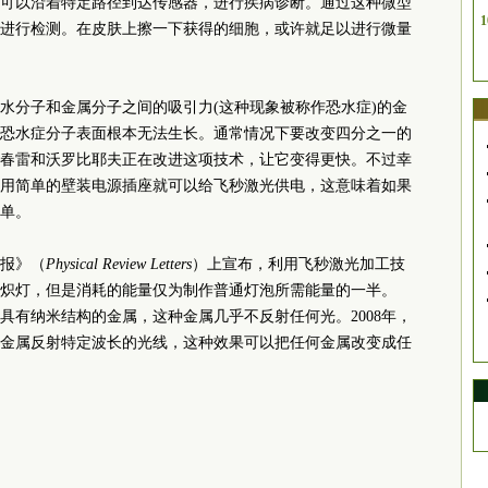
可以沿着特定路径到达传感器，进行疾病诊断。通过这种微型
1
进行检测。在皮肤上擦一下获得的细胞，或许就足以进行微量
水分子和金属分子之间的吸引力(这种现象被称作恐水症)的金
恐水症分子表面根本无法生长。通常情况下要改变四分之一的
郭春雷和沃罗比耶夫正在改进这项技术，让它变得更快。不过幸
用简单的壁装电源插座就可以给飞秒激光供电，这意味着如果
单。
报》（
Physical Review Letters
）上宣布，利用飞秒激光加工技
炽灯，但是消耗的能量仅为制作普通灯泡所需能量的一半。
成具有纳米结构的金属，这种金属几乎不反射任何光。2008年，
金属反射特定波长的光线，这种效果可以把任何金属改变成任