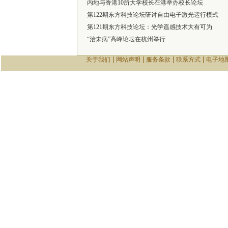
内地与香港10所大学校长在港举办校长论坛
第122期东方科技论坛研讨自由电子激光运行模式
第121期东方科技论坛：光学遥感技术大有可为
“治未病”高峰论坛在杭州举行
|
|
|
|
关于我们
网站声明
服务条款
联系方式
电子地