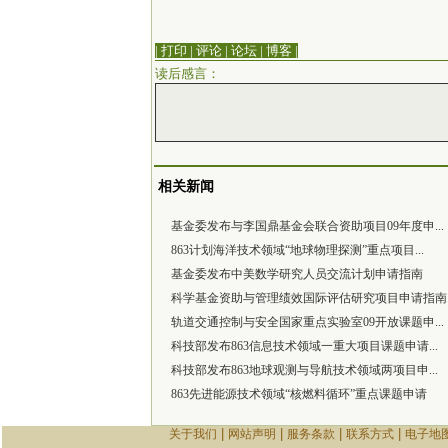
| 打印
|
评论
|
论坛
|
博客
|
读后感言：
相关新闻
基金委发布与李国鼎基金会联合资助项目09年度申...
863计划海洋技术领域“地球物理探测”重点项目...
基金委发布中美数学研究人员交流计划申请指南
科学基金资助与管理绩效国际评估研究项目申请指南..
轨道交通控制与安全国家重点实验室09开放课题申...
科技部发布863信息技术领域一重大项目课题申请...
科技部发布863地球观测与导航技术领域两项目申...
863先进能源技术领域“核燃料循环”重点课题申请
|
|
|
|
关于我们
网站声明
服务条款
联系方式
电子地