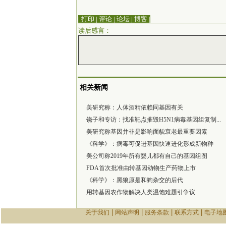
| 打印
|
评论
|
论坛
|
博客
|
读后感言：
相关新闻
美研究称：人体酒精依赖同基因有关
饶子和专访：找准靶点摧毁H5N1病毒基因组复制...
美研究称基因并非是影响面貌衰老最重要因素
《科学》：病毒可促进基因快速进化形成新物种
美公司称2019年所有婴儿都有自己的基因组图
FDA首次批准由转基因动物生产药物上市
《科学》：黑狼原是和狗杂交的后代
用转基因农作物解决人类温饱难题引争议
|
|
|
|
关于我们
网站声明
服务条款
联系方式
电子地