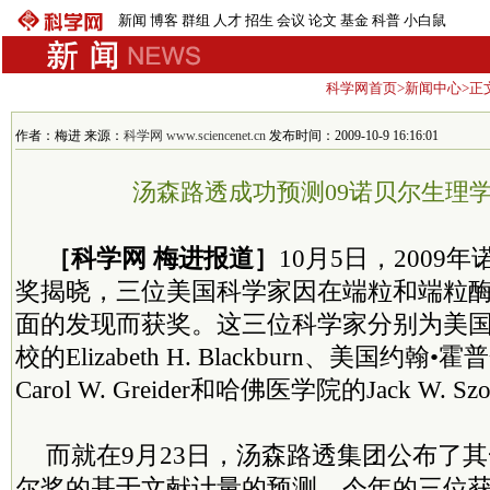
新闻
博客
群组
人才
招生
会议
论文
基金
科普
小白鼠
科学网首页
>
新闻中心
>正
作者：梅进 来源：
科学网 www.sciencenet.cn
发布时间：2009-10-9 16:16:01
汤森路透成功预测09诺贝尔生理
［科学网 梅进报道］
10月5日，2009
奖揭晓，三位美国科学家因在端粒和端粒
面的发现而获奖。这三位科学家分别为美
校的Elizabeth H. Blackburn、美国约
Carol W. Greider和哈佛医学院的Jack W. Szo
而就在9月23日，汤森路透集团公布了
尔奖的基于文献计量的预测，今年的三位