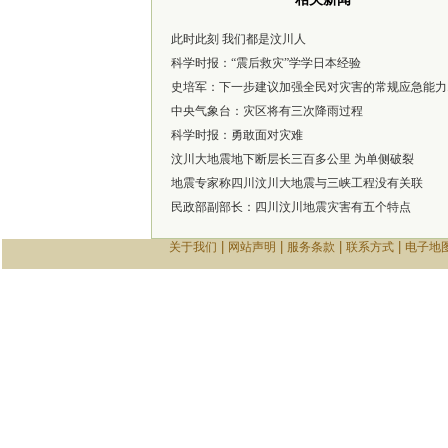
此时此刻 我们都是汶川人
科学时报：“震后救灾”学学日本经验
史培军：下一步建议加强全民对灾害的常规应急能力..
中央气象台：灾区将有三次降雨过程
科学时报：勇敢面对灾难
汶川大地震地下断层长三百多公里 为单侧破裂
地震专家称四川汶川大地震与三峡工程没有关联
民政部副部长：四川汶川地震灾害有五个特点
|
|
|
|
关于我们
网站声明
服务条款
联系方式
电子地