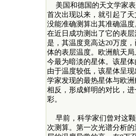
美国和德国的天文学家表
首次出现以来，就引起了天
没能准确测算出其准确温度
在近日成功测出了它的表层
是，其温度竟高达20万度
体的表层温度。欧洲航天局
今最为暗淡的星体。该星体
由于温度较低，该星体呈现
学家发现的最热星体与欧洲
相反，形成鲜明的对比，进
彩。
早前，科学家们曾对这颗
次测算。第一次光谱分析的