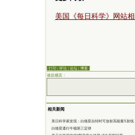
美国《每日科学》网站相
| 打印
|
评论
|
论坛
|
博客
|
读后感言：
相关新闻
美日科学家发现：白矮星自转时可放射高能量X射线
白矮星遵行牛顿第三定律