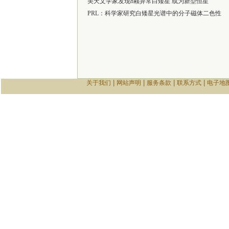
美天文学家发现8颗异常白矮星 或为新型恒星
PRL：科学家研究白矮星光谱中的分子磁体二色性
|
|
|
|
关于我们
网站声明
服务条款
联系方式
电子地