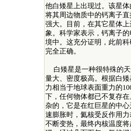
他白矮星上出现过。该星体
将其周边物质中的钙离子直
强大。目前，在其它星体上
象。科学家表示，钙离子的
境中。这充分证明，此前科
完全正确。
白矮星是一种很特殊的天
量大、密度极高。根据白矮
力相当于地球表面重力的10
下，任何物体都已不复存在
杂的，它是在红巨星的中心
速膨胀时，氦核受反作用力
不断变热，最终内核温度将