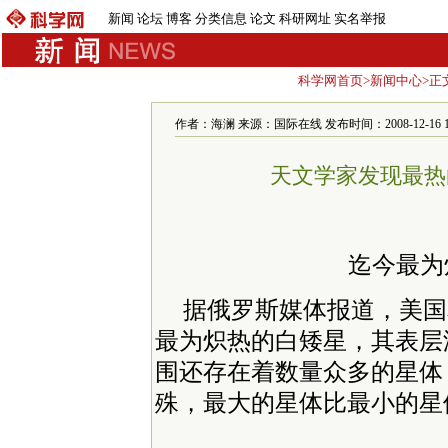
新闻
论坛
博客
分类信息
论文
科研网址
实名举报
科学网首页
>
新闻中心
>正
作者：海澜 来源：国际在线 发布时间：2008-12-16 13:
天文学家发现最热
迄今最为
据俄罗斯媒体报道，美国
最为炽热的白矮星，其表层
围还存在着数量众多的星体
殊，最大的星体比最小的星