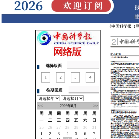
《中国科学报（
选择版面
1
2
3
4
往期回顾
<<
>>
2026年6月
周
周
周
周
周
周
周
一
二
三
四
五
六
日
25
26
27
28
29
30
31
1
2
3
4
5
6
7