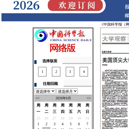
《中国科学报（
选择版面
1
2
3
4
往期回顾
<<
>>
2026年6月
周
周
周
周
周
周
周
一
二
三
四
五
六
日
25
26
27
28
29
30
31
1
2
3
4
5
6
7