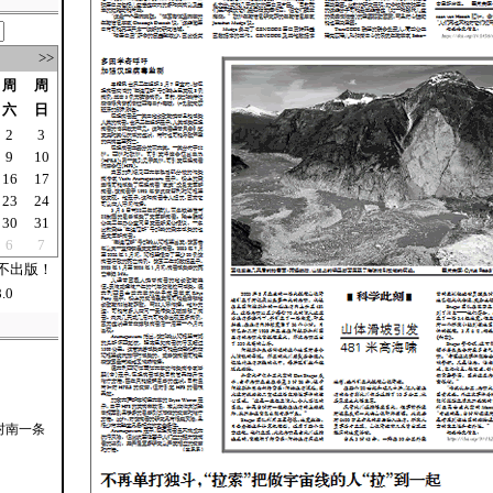
>>
周
周
六
日
2
3
9
10
16
17
23
24
30
31
6
7
不出版！
.0
村南一条