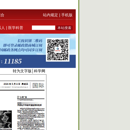
综合
站内规定
|
手机版
器人
|
医学科普
6034
转为文字版
│
科学网