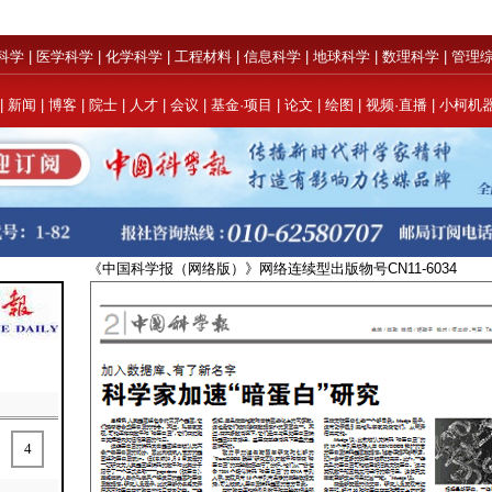
科学
|
医学科学
|
化学科学
|
工程材料
|
信息科学
|
地球科学
|
数理科学
|
管理
|
新闻
|
博客
|
院士
|
人才
|
会议
|
基金·项目
|
论文
|
绘图
|
视频·直播
|
小柯机
《中国科学报（网络版）》网络连续型出版物号CN11-
4