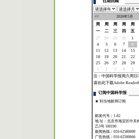
往期回顾
<<
2026年5月
周
周
周
周
周
一
二
三
四
五
27
28
29
30
1
4
5
6
7
8
11
12
13
14
15
18
19
20
21
22
25
26
27
28
29
1
2
3
4
5
注：中国科学报周六周日
请在此下载Adobe Reader8
订阅中国科学报
★ 到当地邮局订阅
邮发代号：1-82
地 址：北京市海淀区中关
乙3号 100190
新闻热线：010-62580699
广告热线：010-62580666