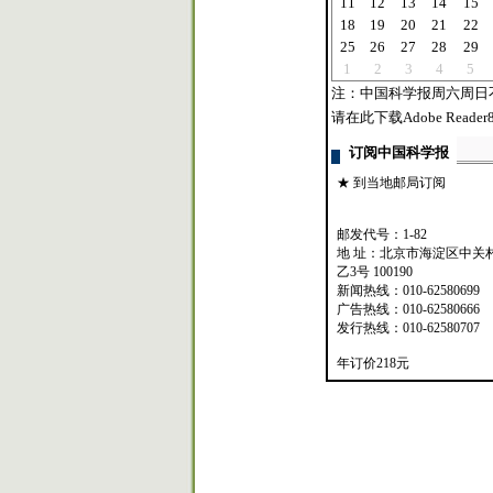
11
12
13
14
15
18
19
20
21
22
25
26
27
28
29
1
2
3
4
5
注：中国科学报周六周日
请在此下载Adobe Reader8
订阅中国科学报
★ 到当地邮局订阅
邮发代号：1-82
地 址：北京市海淀区中关
乙3号 100190
新闻热线：010-62580699
广告热线：010-62580666
发行热线：010-62580707
年订价218元