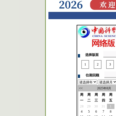
选择版面
1
2
3
往期回顾
<<
2025年8月
周
周
周
周
周
一
二
三
四
五
28
29
30
31
1
4
5
6
7
8