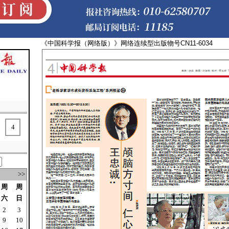
《中国科学报（网络版）》网络连续型出版物号CN11-
4
>>
周
周
六
日
2
3
9
10