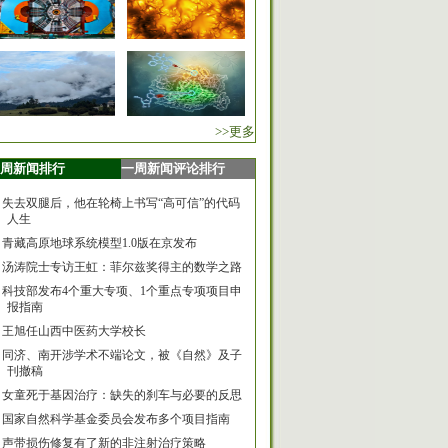
>>更多
周新闻排行
一周新闻评论排行
失去双腿后，他在轮椅上书写“高可信”的代码
人生
青藏高原地球系统模型1.0版在京发布
汤涛院士专访王虹：菲尔兹奖得主的数学之路
科技部发布4个重大专项、1个重点专项项目申
报指南
王旭任山西中医药大学校长
同济、南开涉学术不端论文，被《自然》及子
刊撤稿
女童死于基因治疗：缺失的刹车与必要的反思
国家自然科学基金委员会发布多个项目指南
声带损伤修复有了新的非注射治疗策略