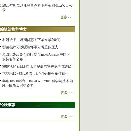
0
2026年度黑龙江省自然科学基金拟资助项目公
示
更多>>
编辑部推荐博文
科研绘图，暑期优惠！下单立减500元
甜菜根汁可以缓解怀孕对肾脏的压力
MDPI 2026参会旅行奖 (Travel Award) 中国区
获奖名单公布！
濒危活化石ELF理论重塑濒危物种保护优先级
IEEE出版+EI快检索，8-9月会议合集征稿中
年度Top 10榜单 | Taylor & Francis科学与技术领
域中国作者最受欢迎 ...
更多>>
论坛推荐
更多>>