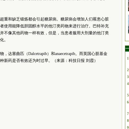
病，超重和缺乏锻炼都会引起糖尿病。糖尿病会增加人们罹患心脏
者使用能降低胆固醇水平的他汀类药物来进行治疗。巴特补充
并不像其他药物一样有效，但是，当患者服用大剂量的他汀类
化。
一
匹（Dalcetrapib）和anaecetrapib。而英国心脏基金
1
种新药是否有效还为时过早。（来源：科技日报 刘霞）
2
3
4
5
6
7
8
9