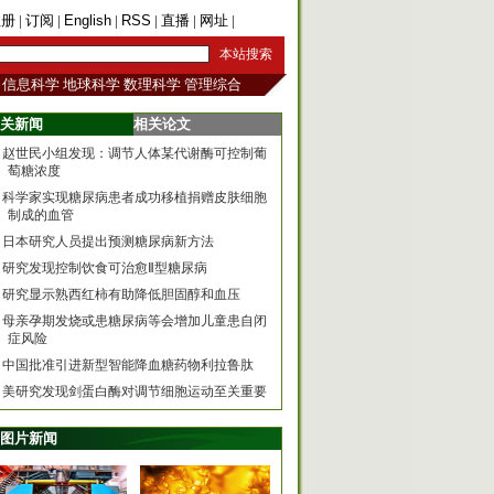
注册
|
订阅
|
English
|
RSS
|
直播
|
网址
|
手机版
信息科学
地球科学
数理科学
管理综合
关新闻
相关论文
赵世民小组发现：调节人体某代谢酶可控制葡
萄糖浓度
科学家实现糖尿病患者成功移植捐赠皮肤细胞
制成的血管
日本研究人员提出预测糖尿病新方法
研究发现控制饮食可治愈Ⅱ型糖尿病
研究显示熟西红柿有助降低胆固醇和血压
母亲孕期发烧或患糖尿病等会增加儿童患自闭
症风险
中国批准引进新型智能降血糖药物利拉鲁肽
美研究发现剑蛋白酶对调节细胞运动至关重要
图片新闻