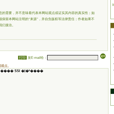
1
息的需要，并不意味着代表本网站观点或证实其内容的真实性；如
须保留本网站注明的“来源”，并自负版权等法律责任；作者如果不
我们接洽。
打印
发E-mail给：
网观点。
���� SSI �ļ�ʱ����