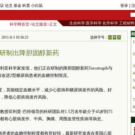
议
论文
基金
科普
小白鼠
登录
| 
生命科学
医学科学
化学科学
工程材料
科学网首页
>
论文频道
>正文
相
1-8-3 10:36:25
选择字号：
小
中
大
1
研制出降胆固醇新药
2
3
科学家发现，他们正在研制的降胆固醇新药Torcetrapib与
4
显著改进2型糖尿病患者的血糖控制情况。
5
6
胆固醇的浓度，其能稳定血糖水平，减少心脏病和糖尿病发作的风险。好
，降低心脏疾病发作风险。
7
8
授菲利普·巴特领导的科研团队对1.5万名年龄介于45岁到75
都有心脏病发作、中风、胸痛、周围血管性疾病等病史。
糖尿病患者的血糖控制程度都有所好转，最新研究发表在美国心脏