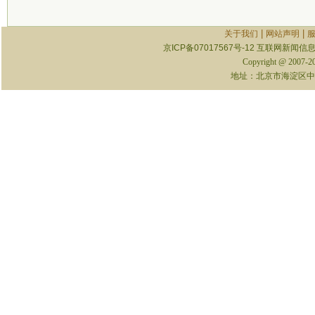
|
|
关于我们
网站声明
京ICP备07017567号-12
互联网新闻信息服
Copyright @ 2007-
地址：北京市海淀区中关村