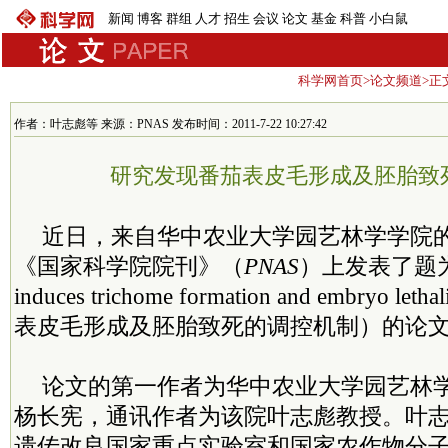
新闻
博客
群组
人才
招生
会议
论文
基金
科普
小白鼠
科学网首页
>
论文频道
>正
作者：叶志彪等 来源：PNAS 发布时间：2011-7-22 10:27:42
研究发现番茄表皮毛形成及胚胎致
近日，来自华中农业大学园艺林学学院
《国家科学院院刊》（
PNAS
）上发表了题为“A 
induces trichome formation and embryo leth
表皮毛形成及胚胎致死的调控机制）的论
论文的第一作者为华中农业大学园艺林
杨长宪，通讯作者为该院叶志彪教授。叶
遗传改良国家重点实验室和国家农作物分