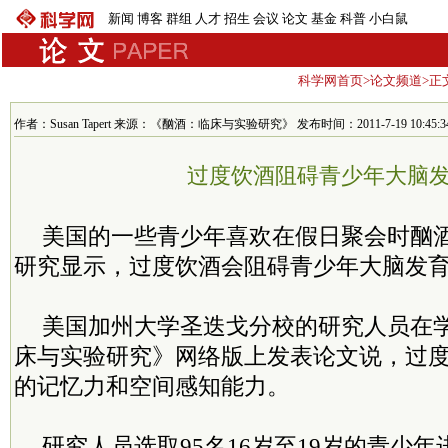
新闻
博客
群组
人才
招生
会议
论文
基金
科普
小白鼠
科学网首页
>
论文频道
>正
作者：Susan Tapert 来源：《酗酒：临床与实验研究》 发布时间：2011-7-19 10:45:3
过度饮酒阻碍青少年大脑
美国的一些青少年喜欢在假日聚会时酗
研究显示，过度饮酒会阻碍青少年大脑发
美国加州大学圣迭戈分校的研究人员在
床与实验研究》网络版上发表论文说，过
的记忆力和空间感知能力。
研究人员选取95名16岁至19岁的青少年