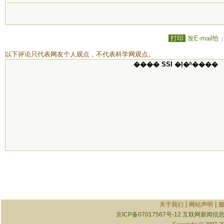
打印
发E-mail给
以下评论只代表网友个人观点，不代表科学网观点。
���� SSI �ļ�ʱ����
|
|
关于我们
网站声明
京ICP备07017567号-12
互联网新闻信息服