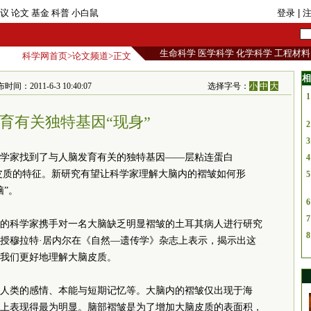
议
论文
基金
科普
小白鼠
登录
| 
生命科学
医学科学
化学科学
工程材料
科学网首页
>
论文频道
>正文
相
2011-6-3 10:40:07
选择字号：
小
中
大
1
育有关独特基因“现身”
2
3
学家找到了与人脑发育有关的独特基因——层粘连蛋白
4
脑皮质的特征。新研究有望让科学家理解大脑内的褶皱如何形
5
”。
6
7
的科学家携手对一名大脑缺乏明显褶皱的土耳其病人进行研究
8
授穆拉特·居内尔在《自然—遗传学》杂志上表示，揭示出这
我们更好地理解大脑皮质。
人类的感情、本能与短期记忆等。大脑内的褶皱仅出现于海
上表现得最为明显。脑部褶皱是为了增加大脑皮质的表面积，