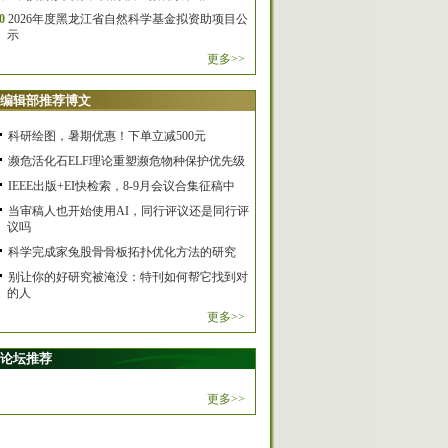
0
2026年度黑龙江省自然科学基金拟资助项目公
示
更多>>
编辑部推荐博文
科研绘图，暑期优惠！下单立减500元
濒危活化石ELF理论重塑濒危物种保护优先级
IEEE出版+EI快检索，8-9月会议合集征稿中
当审稿人也开始使用AI，同行评议还是同行评
议吗
科学完成家兔股骨骨板拓扑优化方法的研究
别让你的好研究被淹没：特刊如何帮它找到对
的人
更多>>
论坛推荐
更多>>