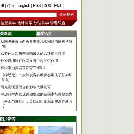
注册
|
订阅
|
English
|
RSS
|
直播
|
网址
|
手机版
信息科学
地球科学
数理科学
管理综合
关新闻
相关论文
我国将开展面向教育重要现实问题的脑科学研
究
欧盟评出对未来影响最大的六项前沿技术
神经嵴细胞在眼睛发育中起关键作用
科学家拍摄器官发育三维影片
《神经元》：大脑发育有助青春期孩子抵御坏
影响
研究发现基因合作影响大脑发育
中加科学家发现孤独症致病基因参与突触发育
《基因与发育》：美找到阻止脑细胞凋亡新分
子
图片新闻