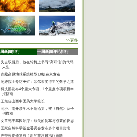
>>更多
周新闻排行
一周新闻评论排行
失去双腿后，他在轮椅上书写“高可信”的代码
人生
青藏高原地球系统模型1.0版在京发布
汤涛院士专访王虹：菲尔兹奖得主的数学之路
科技部发布4个重大专项、1个重点专项项目申
报指南
王旭任山西中医药大学校长
同济、南开涉学术不端论文，被《自然》及子
刊撤稿
女童死于基因治疗：缺失的刹车与必要的反思
国家自然科学基金委员会发布多个项目指南
声带损伤修复有了新的非注射治疗策略