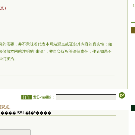
1
文）
息的需要，并不意味着代表本网站观点或证实其内容的真实性；如
须保留本网站注明的“来源”，并自负版权等法律责任；作者如果不
我们接洽。
打印
发E-mail给：
网观点。
���� SSI �ļ�ʱ����