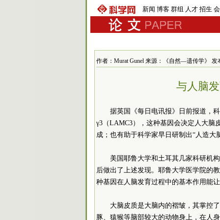
新闻
博客
群组
人才
招生
会
作者：Murat Gunel 来源：《自然—遗传学》 发布时间：
与人脑发
据英国《每日电讯报》日前报道，科
γ3（LAMC3），这种基因会决定人大
成；也有助于科学家早日研制出“人造大脑
美国耶鲁大学和土耳其几家科研机构
后做出了上述发现。耶鲁大学医学院的教
种基因在人脑发育过程中的基本作用能让
大脑皮质是大脑内的褶皱，其掌控了
豚、猿猴等脑部较大的动物身上，在人身