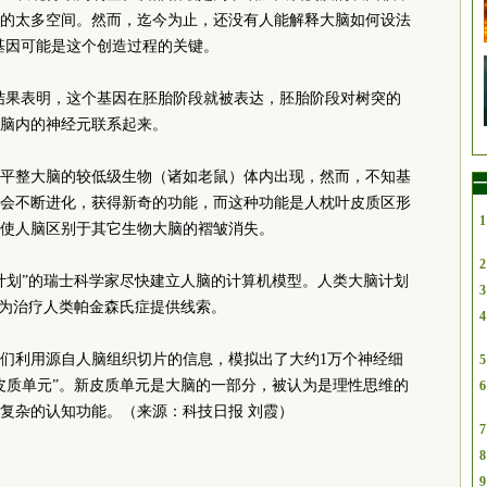
的太多空间。然而，迄今为止，还没有人能解释大脑如何设法
3基因可能是这个创造过程的关键。
，结果表明，这个基因在胚胎阶段就被表达，胚胎阶段对树突的
脑内的神经元联系起来。
平整大脑的较低级生物（诸如老鼠）体内出现，然而，不知基
一
会不断进化，获得新奇的功能，而这种功能是人枕叶皮质区形
1
使人脑区别于其它生物大脑的褶皱消失。
2
计划”的瑞士科学家尽快建立人脑的计算机模型。人类大脑计划
3
，为治疗人类帕金森氏症提供线索。
4
们利用源自人脑组织切片的信息，模拟出了大约1万个神经细
5
皮质单元”。新皮质单元是大脑的一部分，被认为是理性思维的
6
复杂的认知功能。（来源：科技日报 刘霞）
7
8
9