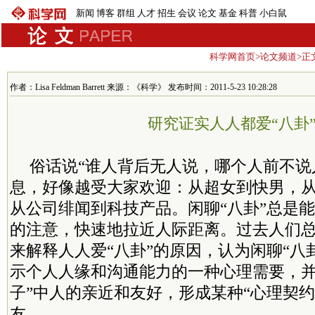
新闻
博客
群组
人才
招生
会议
论文
基金
科普
小白鼠
科学网首页
>
论文频道
>正
作者：Lisa Feldman Barrett 来源：《科学》 发布时间：2011-5-23 10:28:28
研究证实人人都爱“八卦
俗话说“谁人背后无人说，哪个人前不说
息，好像越受大家欢迎：从超女到快男，从
从公司绯闻到科技产品。闲聊“八卦”总是
的注意，快速地拉近人际距离。过去人们
来解释人人爱“八卦”的原因，认为闲聊“八
示个人人缘和沟通能力的一种心理需要，并
子”中人的亲近和友好，形成某种“心理契约
友。