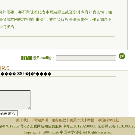
息的需要，并不意味着代表本网站观点或证实其内容的真实性；如
须保留本网站注明的“来源”，并自负版权等法律责任；作者如果不
我们接洽。
打印
发E-mail给：
网观点。
���� SSI �ļ�ʱ����
|
|
|
|
|
关于我们
网站声明
服务条款
联系方式
举报
中国科学报社
备07017567号-12
互联网新闻信息服务许可证10120230008
京公网安备 110108020
Copyright @ 2007-2026 中国科学报社 All Rights Reserved