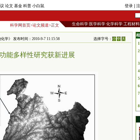
议
论文
基金
科普
小白鼠
登录
| 
生命科学
医学科学
化学科学
工程材料
科学网首页
>
论文频道
>正文
相
布时间：2010-9-7 11:15:58
选择字号：
小
中
大
1
2
功能多样性研究获新进展
3
4
5
6
7
8