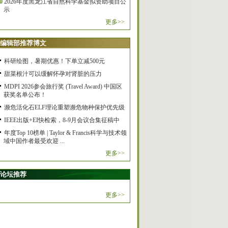
0
2026年度黑龙江省自然科学基金拟资助项目公
示
更多>>
编辑部推荐博文
科研绘图，暑期优惠！下单立减500元
甜菜根汁可以缓解怀孕对肾脏的压力
MDPI 2026参会旅行奖 (Travel Award) 中国区
获奖名单公布！
濒危活化石ELF理论重塑濒危物种保护优先级
IEEE出版+EI快检索，8-9月会议合集征稿中
年度Top 10榜单 | Taylor & Francis科学与技术领
域中国作者最受欢迎 ...
更多>>
论坛推荐
更多>>