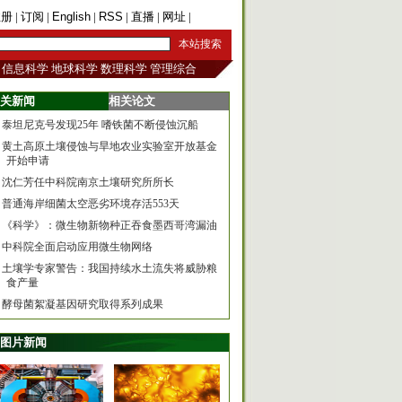
注册
|
订阅
|
English
|
RSS
|
直播
|
网址
|
手机版
信息科学
地球科学
数理科学
管理综合
关新闻
相关论文
泰坦尼克号发现25年 嗜铁菌不断侵蚀沉船
黄土高原土壤侵蚀与旱地农业实验室开放基金
开始申请
沈仁芳任中科院南京土壤研究所所长
普通海岸细菌太空恶劣环境存活553天
《科学》：微生物新物种正吞食墨西哥湾漏油
中科院全面启动应用微生物网络
土壤学专家警告：我国持续水土流失将威胁粮
食产量
酵母菌絮凝基因研究取得系列成果
图片新闻