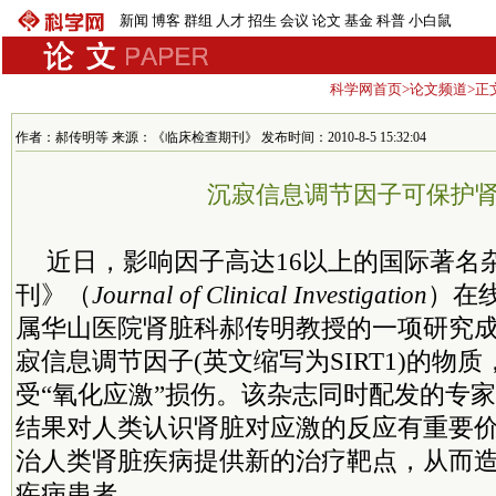
新闻
博客
群组
人才
招生
会议
论文
基金
科普
小白鼠
科学网首页
>
论文频道
>正
作者：郝传明等 来源：《临床检查期刊》 发布时间：2010-8-5 15:32:04
沉寂信息调节因子可保护
近日，影响因子高达16以上的国际著名
刊》（
Journal of Clinical Investigation
）在
属华山医院肾脏科郝传明教授的一项研究
寂信息调节因子(英文缩写为SIRT1)的物
受“氧化应激”损伤。该杂志同时配发的专
结果对人类认识肾脏对应激的反应有重要
治人类肾脏疾病提供新的治疗靶点，从而
疾病患者。