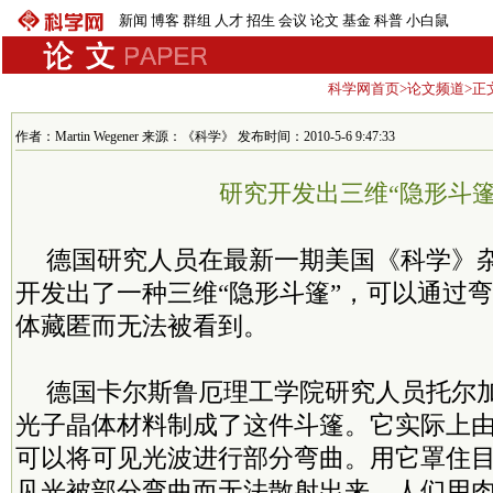
新闻
博客
群组
人才
招生
会议
论文
基金
科普
小白鼠
科学网首页
>
论文频道
>正
作者：Martin Wegener 来源：《科学》 发布时间：2010-5-6 9:47:33
研究开发出三维“隐形斗篷
德国研究人员在最新一期美国《科学》
开发出了一种三维“隐形斗篷”，可以通过
体藏匿而无法被看到。
德国卡尔斯鲁厄理工学院研究人员托尔加
光子晶体材料制成了这件斗篷。它实际上
可以将可见光波进行部分弯曲。用它罩住
见光被部分弯曲而无法散射出来，人们用