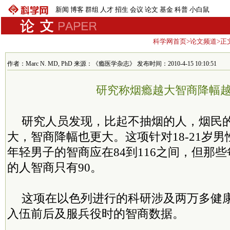
新闻
博客
群组
人才
招生
会议
论文
基金
科普
小白鼠
科学网首页
>
论文频道
>正
作者：Marc N. MD, PhD 来源：《瘾医学杂志》 发布时间：2010-4-15 10:10:51
研究称烟瘾越大智商降幅
研究人员发现，比起不抽烟的人，烟民
大，智商降幅也更大。这项针对18-21岁
年轻男子的智商应在84到116之间，但那
的人智商只有90。
这项在以色列进行的科研涉及两万多健
入伍前后及服兵役时的智商数据。