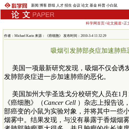
新闻
博客
群组
人才
招生
会议
论文
基金
科普
小白鼠
科学网首页
>
论文频道
>正
作者：Michael Karin 来源：《癌细胞》 发布时间：2010-3-4 11:32:29
吸烟引发肺部炎症加速肺癌
美国一项最新研究发现，吸烟不仅会诱
发肺部炎症进一步加速肺癌的恶化。
美国加州大学圣迭戈分校研究人员在1月
《癌细胞》（
Cancer Cell
）杂志上报告说
部癌变的小鼠为实验对象，并将其中一些
烟雾中。结果发现，与没有暴露于香烟烟
者肺部肿瘤要大得多，并且肿瘤的生长速