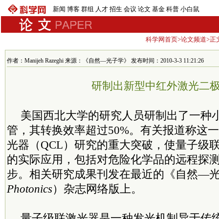
新闻
博客
群组
人才
招生
会议
论文
基金
科普
小白鼠
科学网首页
>
论文频道
>正
作者：Manijeh Razeghi 来源：《自然—光子学》 发布时间：2010-3-3 11:21:26
研制出新型中红外激光二
美国西北大学的研究人员研制出了一种
管，其转换效率超过50%。有关报道称这
光器（QCL）研究的重大突破，使量子级
的实际应用，包括对危险化学品的远程探
步。相关研究成果刊发在最近的《自然—
Photonics
）杂志网络版上。
量子级联激光器是一种发光机制异于传