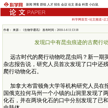
新闻
博客
群组
人才
招生
会议
论文
基金
科普
小白鼠
科学网首页
>
论文频道
>正
作者： 来源：《生物学通讯》 发布时间：2010-1-6 11:13:18
发现口中有昆虫痕迹的古爬行
远古时代的爬行动物吃昆虫吗？新一期
杂志报告说，研究人员首次发现了口中还
爬行动物化石。
加拿大布雷顿角大学等机构研究人员在
国俄克拉何马州一个小镇的山洞里发现了
化石，并在两块化石的口中分别发现了已
虫肢体。