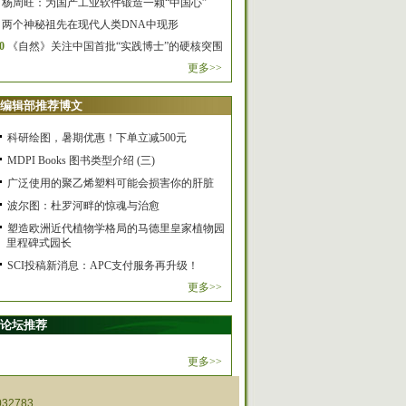
杨周旺：为国产工业软件锻造一颗“中国心”
两个神秘祖先在现代人类DNA中现形
0
《自然》关注中国首批“实践博士”的硬核突围
更多>>
编辑部推荐博文
科研绘图，暑期优惠！下单立减500元
MDPI Books 图书类型介绍 (三)
广泛使用的聚乙烯塑料可能会损害你的肝脏
波尔图：杜罗河畔的惊魂与治愈
塑造欧洲近代植物学格局的马德里皇家植物园
里程碑式园长
SCI投稿新消息：APC支付服务再升级！
更多>>
论坛推荐
更多>>
32783