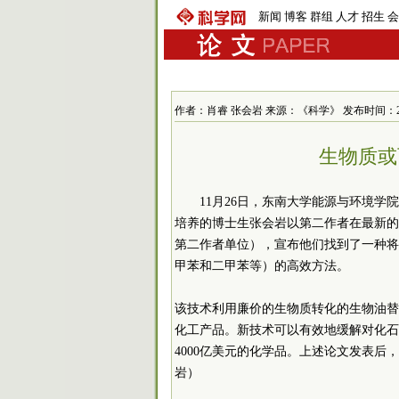
新闻
博客
群组
人才
招生
会
作者：肖睿 张会岩 来源：《科学》 发布时间：2010-1
生物质或
11月26日，东南大学能源与环境学院肖
培养的博士生张会岩以第二作者在最新的一
第二作者单位），宣布他们找到了一种将
甲苯和二甲苯等）的高效方法。
该技术利用廉价的生物质转化的生物油替
化工产品。新技术可以有效地缓解对化石
4000亿美元的化学品。上述论文发表后
岩）