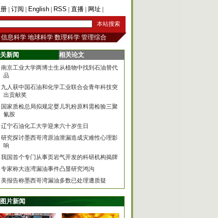
注册
|
订阅
|
English
|
RSS
|
直播
|
网址
|
手机版
信息科学
地球科学
数理科学
管理综合
关新闻
相关论文
南京工业大学两博士生从植物中找到石油替代
品
九人获中国石油和化学工业联合会青年科技突
出贡献奖
国家质检总局拟规定婴儿乳粉原料需检验三聚
氰胺
辽宁石油化工大学迎来六十岁生日
研究探讨墨西哥湾原油泄漏造成灾难性心理影
响
我国首个专门从事页岩气开发的科研机构揭牌
专家称大连湾漏油事件凸显研究鸿沟
美报告称墨西哥湾漏油多数已处理遭质疑
图片新闻