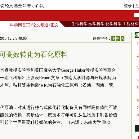
议
论文
基金
科普
小白鼠
登录
| 
生命科学
医学科学
化学科学
工程材料
科学网首页
>
论文频道
>正文
相
2-2 9:49:06
选择字号：
小
中
大
1
可高效转化为石化原料
2
3
睿教授实验室和美国麻省大学George Huber教授实验室联合
期《科学》上发表Report文章（东南大学能源与环境学院为
4
木屑、秸秆等生物质转化为石油化工原料（乙烯、丙烯、苯、
5
6
代原油，对其进行整合式催化转化制备具有同样高价值的石油
7
能源的依赖，初步估计，该技术每年可以从生物质中制备价值
8
，引起全世界重要科技媒体的关注。 （来源：东南大学 张会