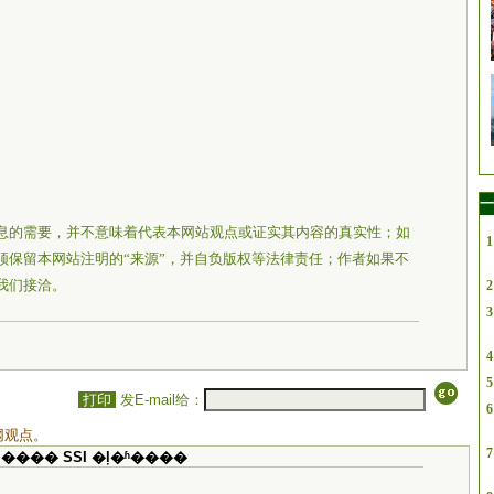
一
息的需要，并不意味着代表本网站观点或证实其内容的真实性；如
1
须保留本网站注明的“来源”，并自负版权等法律责任；作者如果不
我们接洽。
2
3
4
5
打印
发E-mail给：
6
网观点。
7
���� SSI �ļ�ʱ����