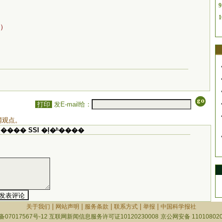
9
1
）
打印
发E-mail给：
网观点。
���� SSI �ļ�ʱ����
|
|
|
|
|
关于我们
网站声明
服务条款
联系方式
举报
中国科学报社
备07017567号-12
互联网新闻信息服务许可证10120230008
京公网安备 110108020