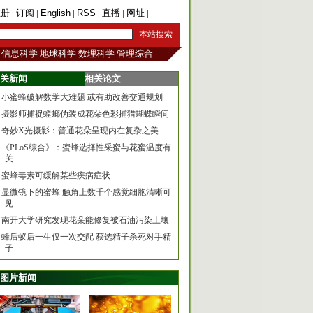
注册
|
订阅
|
English
|
RSS
|
直播
|
网址
|
手机版
信息科学
地球科学
数理科学
管理综合
关新闻
相关论文
小蜜蜂破解数学大难题 或有助改善交通规划
摄影师捕捉螳螂伪装成花朵色彩捕猎蝴蝶瞬间
奇妙X光摄影：普通花朵呈现内在复杂之美
《PLoS综合》：蜜蜂选择性采蜜与花蜜温度有
关
蜜蜂毒素可缓解某些疾病症状
显微镜下的蜜蜂 触角上数千个感觉细胞清晰可
见
南开大学研究发现花朵能修复被石油污染土壤
蜂后蚁后一生仅一次交配 获选精子杀死对手精
子
图片新闻