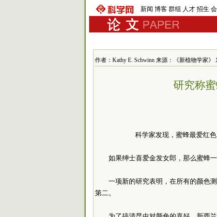
新闻
博客
群组
人才
招生
会
作者：Kathy E. Schwinn 来源：《新植物学家》 发布
研究称蜜
科学家发现，蜜蜂最爱红色以及有
如果绅士喜爱金发女郎，那么蜜蜂一
一项新的研究表明，在所有的颜色测
第二。
为了搞清昆虫对颜色的喜好，新西兰植物