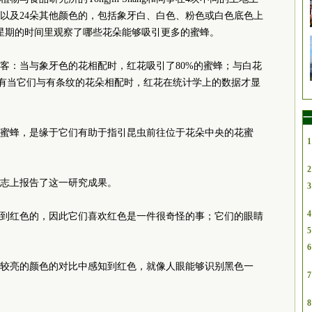
，以及24朵其他颜色的，包括象牙白、白色、粉色或白色底色上
星期的时间里观察了哪些花朵能够吸引更多的蜜蜂。
客：当与象牙色的花相配时，红花吸引了80%的蜜蜂；与白花
。只有当它们与有条纹的花朵相配时，红花在统计学上的数据才显
一
蜜蜂，是缘于它们有助于指引昆虫前往位于花朵中央的花蜜
1
2
志上报告了这一研究成果。
3
4
到红色的，因此它们喜欢红色是一件很奇怪的事；它们的眼睛
5
6
较亮的颜色的对比中感知到红色，就像人眼能够识别黑色一
7
8