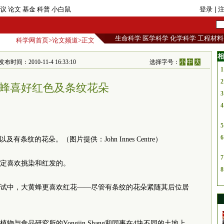
议
论文
基金
科普
小白鼠
登录
| 
生命科学
医学科学
化学科学
工程材料
科学网首页
>
论文频道
>正文
相
时间：2010-11-4 16:33:10
选择字号：
小
中
大
1
2
蜂喜好红色及条纹花朵
3
4
5
6
条纹的花朵。（图片提供：John Innes Centre）
7
定喜欢挑染和红发的。
8
试中，大黄蜂更喜欢红花——尽管有条纹的花朵紧随其后位居
与食品研究所的Yongjin Shang和同事在4块不同的土地上