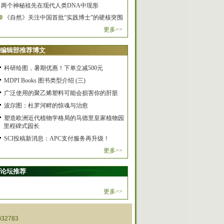
两个神秘祖先在现代人类DNA中现形
0
《自然》关注中国首批“实践博士”的硬核突围
更多>>
编辑部推荐博文
科研绘图，暑期优惠！下单立减500元
MDPI Books 图书类型介绍 (三)
广泛使用的聚乙烯塑料可能会损害你的肝脏
波尔图：杜罗河畔的惊魂与治愈
塑造欧洲近代植物学格局的马德里皇家植物园
里程碑式园长
SCI投稿新消息：APC支付服务再升级！
更多>>
论坛推荐
更多>>
32783