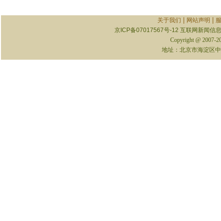
|
|
关于我们
网站声明
京ICP备07017567号-12
互联网新闻信息服
Copyright @ 2007-
地址：北京市海淀区中关村