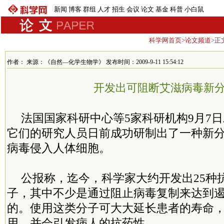
新闻
博客
群组
人才
招生
会议
论文
基金
科普
小白鼠
科学网首页
>
论文频道
>正
作者： 来源：《自然—化学生物学》 发布时间：2009-9-11 15:54:12
开发出可阻断艾滋病毒新
法国国家科研中心等5家科研机构9月7
它们的研究人员日前成功研制出了一种新
病毒侵入人体细胞。
公报称，迄今，科学家大约开发出25种
子，其中不少是通过阻止病毒复制来达到
的。使用这类分子可大大延长患者的寿命
用，并会引发病人的抗药性。