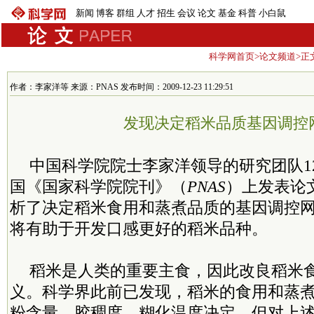
新闻
博客
群组
人才
招生
会议
论文
基金
科普
小白鼠
科学网首页
>
论文频道
>正
作者：李家洋等 来源：PNAS 发布时间：2009-12-23 11:29:51
发现决定稻米品质基因调控
中国科学院院士李家洋领导的研究团队1
国《国家科学院院刊》（
PNAS
）上发表论
析了决定稻米食用和蒸煮品质的基因调控
将有助于开发口感更好的稻米品种。
稻米是人类的重要主食，因此改良稻米
义。科学界此前已发现，稻米的食用和蒸
粉含量、胶稠度、糊化温度决定，但对上