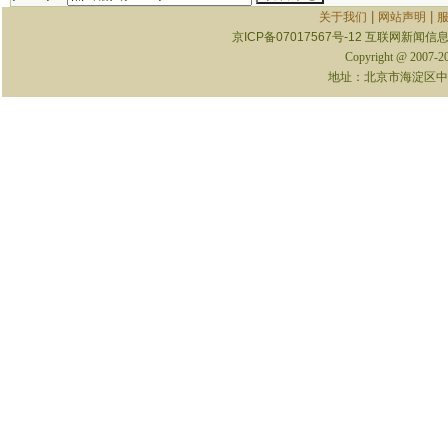
|
|
关于我们
网站声明
京ICP备07017567号-12
互联网新闻信息服
Copyright @ 2007-
地址：北京市海淀区中关村