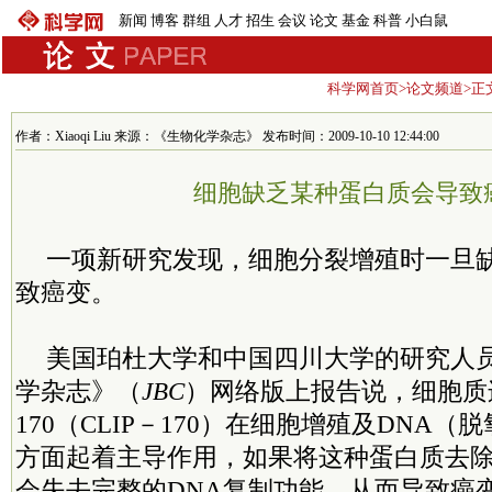
新闻
博客
群组
人才
招生
会议
论文
基金
科普
小白鼠
科学网首页
>
论文频道
>正
作者：Xiaoqi Liu 来源：《生物化学杂志》 发布时间：2009-10-10 12:44:00
细胞缺乏某种蛋白质会导致
一项新研究发现，细胞分裂增殖时一旦
致癌变。
美国珀杜大学和中国四川大学的研究人员
学杂志》（
JBC
）网络版上报告说，细胞质
170（CLIP－170）在细胞增殖及DNA
方面起着主导作用，如果将这种蛋白质去
会失去完整的DNA复制功能，从而导致癌