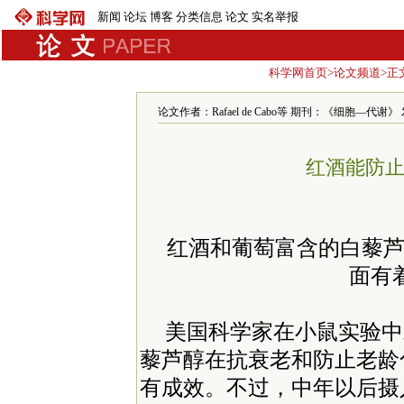
新闻
论坛
博客
分类信息
论文
实名举报
科学网首页
>
论文频道
>正
论文作者：Rafael de Cabo等 期刊：《细胞—代谢》 发布时
红酒能防
红酒和葡萄富含的白藜
面有
美国科学家在小鼠实验中
藜芦醇在抗衰老和防止老龄
有成效。不过，中年以后摄