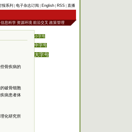
时报系列
|
电子杂志订阅
|
English
|
RSS
|
直播
信息科学
资源环境
前沿交叉
政策管理
小字号
中字号
大字号
一些骨疾病的
质的破骨细胞
骨疾病患者体
本理化研究所