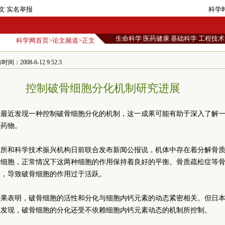
文
实名举报
科学
生命科学
医药健康
基础科学
工程技术
科学网首页
>
论文频道
>正文
：2008-6-12 9:52:3
控制破骨细胞分化机制研究进展
员最近发现一种控制破骨细胞分化的机制，这一成果可能有助于深入了解
关药物。
究所和科学技术振兴机构日前联合发布新闻公报说，机体中存在着分解骨
骨细胞，正常情况下这两种细胞的作用保持着良好的平衡。骨质疏松症等
破，导致破骨细胞的作用过于活跃。
结果表明，破骨细胞的活性和分化与细胞内钙元素的动态紧密相关。但日
员发现，破骨细胞的分化还受不依赖细胞内钙元素动态的机制所控制。