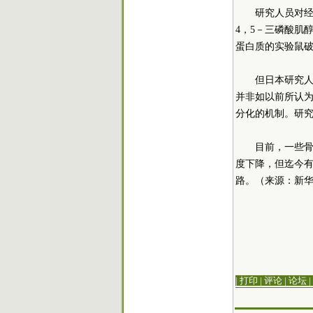
研究人员对经
4，5－三磷酸肌
蛋白质的实验鼠
但日本研究
并非如以前所认
分化的机制。研
目前，一些
度下降，但迄今
路。（来源：新华
| 打印
|
评论
|
论坛
|