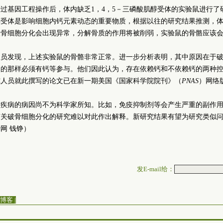
过基因工程操作后，体内缺乏1，4，5－三磷酸肌醇受体的实验鼠进行了
醇受体是影响细胞内钙元素动态的重要物质，根据以往的研究结果推测，
破骨细胞分化会出现异常，分解骨质的作用将被削弱，实验鼠的骨骼应该
人员发现，上述实验鼠的骨骼非常正常。进一步分析表明，其中原因在于
为的那样必须有钙等参与。他们因此认为，存在依赖钙和不依赖钙的两种
究人员就此撰写的论文已在新一期美国《国家科学院院刊》（
PNAS
）网络
骨疾病的病因尚不为科学家所知。比如，免疫抑制剂等会产生严重的副作
有关破骨细胞分化的研究难以对此作出解释。新研究结果有望为研究类似
网 钱铮）
发E-mail给：
博客
|