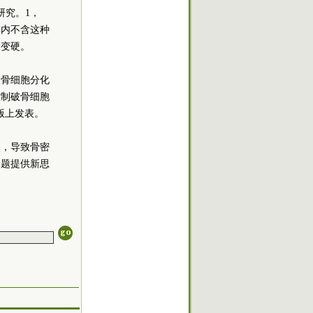
研究。1，
体内不含这种
会变硬。
破骨细胞分化
控制破骨细胞
版上发表。
用，导致骨密
问题提供新思